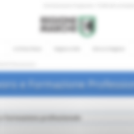
|
Amministrazione Trasparente
Profilo del committen
In Primo Piano
Regione Utile
Entra in Regione
andi di finanziamento
oro e Formazione Professio
 e Formazione professionale