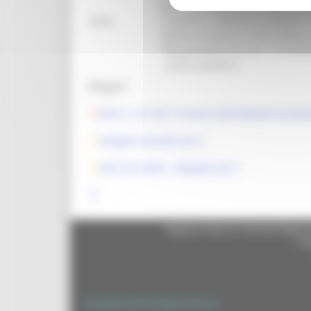
per il conseguimento della quali
Note:
1199/2012, 1686/2012 e 44/2017” 
dell’Acconciatura ai sensi della 
“Responsabile tecnico”. Le modal
´avviso pubblico.
Allegati:
DDS n. 141 del 13 marzo 2025 Bando Acconcia
Allegati al bando.zip
DDS 226_2026 _ Allegato.zip
Regione Marche Giunta Regional
cas
Copyright 2026 by Regione Marche