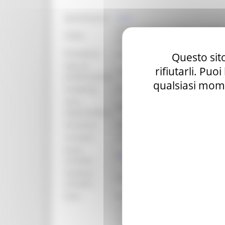
identificativo :
13075
AVVISO PUBBLICO PER LA PART
Titolo:
DELLA QUALIFICAZIONE DI “TEC
Procedura:
Avviso Pubblico
Questo sito
Data di
rifiutarli. Puo
14/03/2025
pubblicazione:
qualsiasi mome
Scadenza:
31/12/2030
Area
DIPARTIMENTO POLITICHE SOCI
organizzativa:
Struttura:
Settore Formazione, servizi per l
Contatto:
Andrea Rossi; Monica Errante
Email
andrea.rossi@regione.marche.it
contatto:
Telefono
071-8063880 071-8063925
contatto:
Ente:
Regione Marche
In applicazione della D.G.R. n. 
di svolgimento delle prove d’es