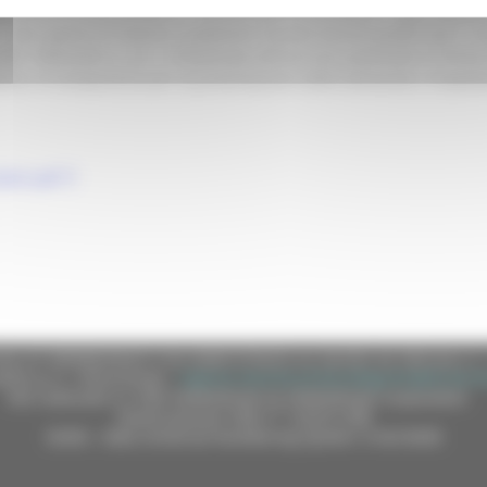
ficazione professionale di “Tecnico dell’Acconciatura”. Approvazion
sono aperte le istanze a sostenere l’esame tecnico pratico per il 
DGR 1094/2020 e s.m.i. e finalizzato all’esercizio autonomo in forma
ità e le tempistiche per la presentazione delle domande e l’esplet
tori.pdf
e (CF 80008630420 P.IVA 00481070423) via Gentile da Fabriano, 9 
ella p.e.c. istituzionale :
regione.marche.protocollogiunta@emarche
Sito realizzato su CMS DotNetNuke by DotNetNuke Corporation
Autorizzazione SIAE n° 1225/I/1298
DUNS - Data Universal Numbering System: 514216030