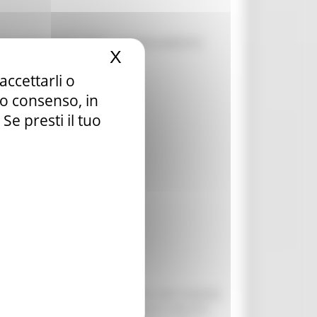
SIONI PERMANENTI PER IL CONSEGUIMENTO
X
Nascondi il banner dei c
accettarli o
tuo consenso, in
e presti il tuo
Riordino della normativa relativa alla modalità
izio per la Formazione della Regione Marche