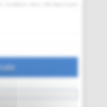
|
|
|
te
ProcediMarche
Rubrica
URP: la Regione risponde
nale