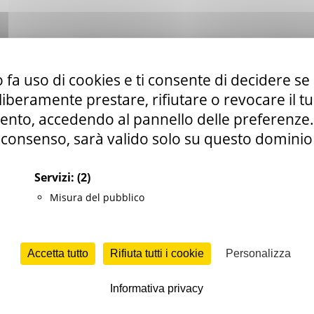
ECIPAZIONE ALL’ ESAME TECNICO PRATICO INNANZI ALLE COMMIS
NICO DELL’ACCONCIATURA”
 fa uso di cookies e ti consente di decidere se 
i liberamente prestare, rifiutare o revocare il 
nto, accedendo al pannello delle preferenze. S
consenso, sarà valido solo su questo dominio
ALI, LAVORO, ISTRUZIONE E FORMAZIONE
'impiego e crisi aziendali
Servizi:
(2)
Misura del pubblico
 monica.errante@regione.marche.it
Accetta tutto
Rifiuta tutti i cookie
Personalizza
Informativa privacy
297 del 10/03/2025, ad oggetto: “Legge 174/2005 e D.G.R. 1094/2020. 
ame tecnico-pratico innanzi alla Commissione permanente del Serv