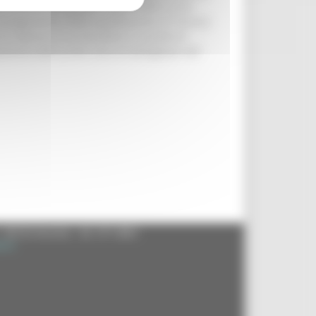
e nuove Linee guida e revoca delle D.G.R.
conseguimento della qualificazione di Tecnico
 di impresa di acconciatore in qualità di
amento delle prove sono di dettagliate nell
- 60125 Ancona - tel. 071.8061
.it