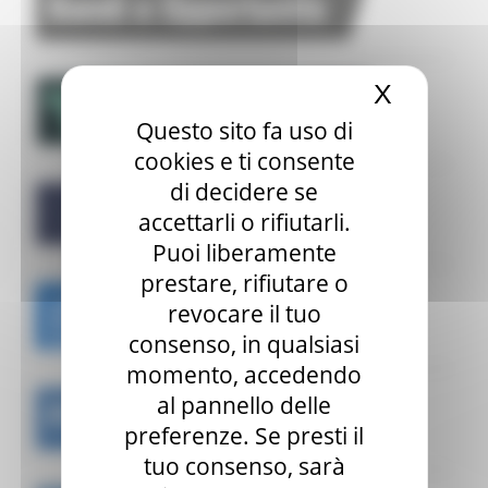
X
Nascond
Questo sito fa uso di
cookies e ti consente
di decidere se
accettarli o rifiutarli.
Puoi liberamente
prestare, rifiutare o
revocare il tuo
consenso, in qualsiasi
momento, accedendo
al pannello delle
preferenze. Se presti il
tuo consenso, sarà