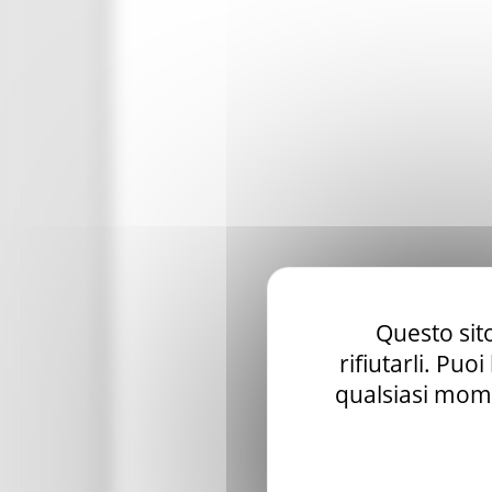
Questo sito
rifiutarli. Puo
qualsiasi mome