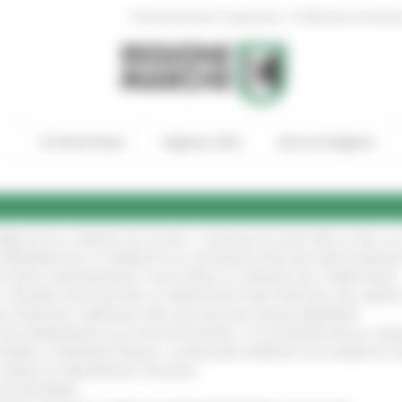
|
Amministrazione Trasparente
Profilo del committen
In Primo Piano
Regione Utile
Entra in Regione
UBBLICATO IL BANDO DA OLTRE 11 MILIONI DI EURO PER LE PMI, 
A SPERIMENTALE LA FERMATA DI CIVITANOVA PER DUE FRECCIAROS
I STORIA, INNOVAZIONE E SOCCORSO AL SERVIZIO DEL TERRITORIO
!
RO: “RISORSE DECISIVE PER LE INFRASTRUTTURE PORTUALI DEL MEDI
IONE RINNOVA L'IMPEGNO PER UNA NATURA SENZA BARRIERE
!
"DALL’EMERGENZA ALLA RICOSTRUZIONE. LA SICUREZZA DELLA COMU
 DISABILI E PERSONE FRAGILI: LA REGIONE APPROVA UN AUMENTO 
L’ANNO DI PRESIDENZA ITALIANA
!
’ENTROTERRA
!