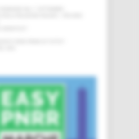
LE DOMANDE DAL 1° SETTEMBRE
!
SA DELLA RELAZIONE MILANO – PESCARA
!
O ADRIATICO”
!
NITA’ VIENE PRIMA DI TUTTO”
!
DEL 35%
!