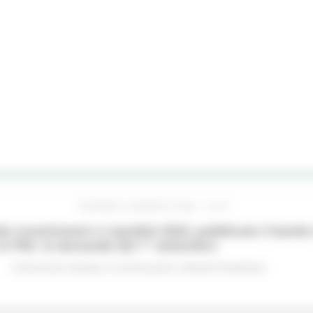
GIOVEDÌ 6 AGOSTO 2026 14:07
o Investimenti e Liquidità 2026: pubblicato il bando 
le PMI, le domande dal 1° settembre
Comunicati stampa
In primo piano
Attività Produttive