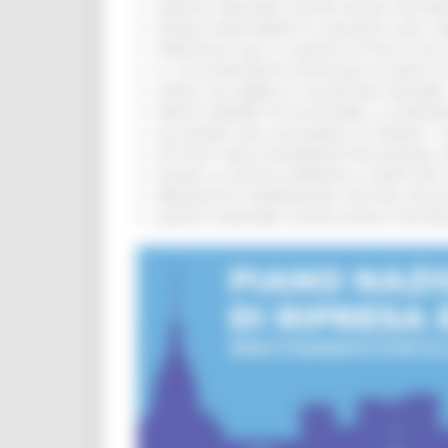
SANITÀ E WELFARE, NUOVA INTESA TRA RE
FONDO INVESTIMENTI E LIQUIDITÀ 2026: P
TRENITALIA, DAL 31 AGOSTO ATTIVA IN VI
IL 118 DI MACERATA FESTEGGIA 30 ANNI D
CIPESS, VIA LIBERA AI 106 MILIONI, BUGA
PARCHI SEMPRE PIÙ ACCESSIBILI, LA REG
ALLUVIONE 2022, ACQUAROLI AI SINDACI: 
PIÙ POSTI NELLE RESIDENZE PER ANZIANI,
EUSAIR, LA GIUNTA APPROVA IL PIANO PER 
PRESENTATO HAPPENNINO, FESTIVAL DELL
SANITÀ E WELFARE, NUOVA INTESA TRA RE