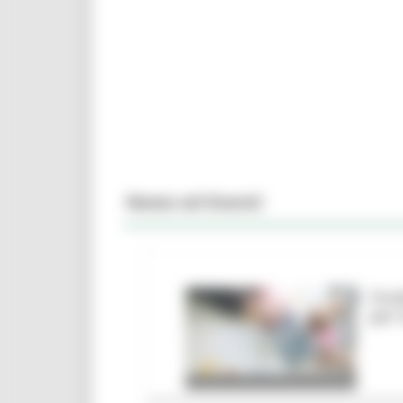
News ed Eventi
Fond
per 