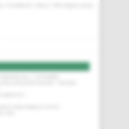
|
|
|
te
ProcediMarche
Rubrica
URP: la Regione risponde
LE DOMANDE DAL 1° SETTEMBRE
!
SA DELLA RELAZIONE MILANO – PESCARA
!
O ADRIATICO”
!
NITA’ VIENE PRIMA DI TUTTO”
!
DEL 35%
!