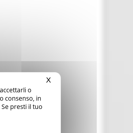
X
Nascondi il banner dei c
accettarli o
tuo consenso, in
e presti il tuo