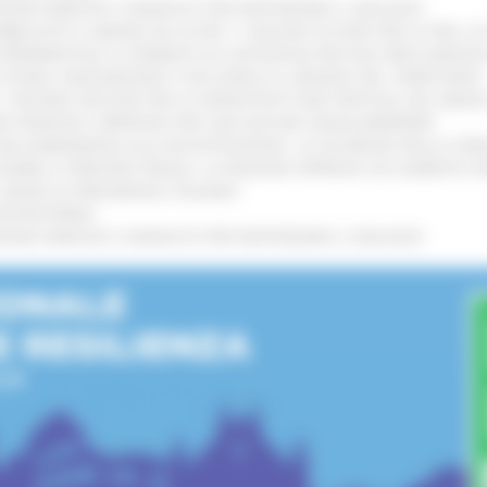
GIONE MARCHE E SINDACATI PER RAFFORZARE IL DIALOGO
!
UBBLICATO IL BANDO DA OLTRE 11 MILIONI DI EURO PER LE PMI, 
A SPERIMENTALE LA FERMATA DI CIVITANOVA PER DUE FRECCIAROS
I STORIA, INNOVAZIONE E SOCCORSO AL SERVIZIO DEL TERRITORIO
!
RO: “RISORSE DECISIVE PER LE INFRASTRUTTURE PORTUALI DEL MEDI
IONE RINNOVA L'IMPEGNO PER UNA NATURA SENZA BARRIERE
!
"DALL’EMERGENZA ALLA RICOSTRUZIONE. LA SICUREZZA DELLA COMU
 DISABILI E PERSONE FRAGILI: LA REGIONE APPROVA UN AUMENTO 
L’ANNO DI PRESIDENZA ITALIANA
!
’ENTROTERRA
!
GIONE MARCHE E SINDACATI PER RAFFORZARE IL DIALOGO
!