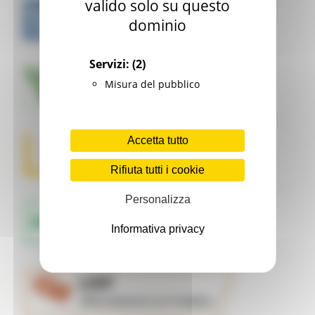
valido solo su questo
dominio
Servizi:
(2)
Misura del pubblico
Accetta tutto
Rifiuta tutti i cookie
Personalizza
Informativa privacy