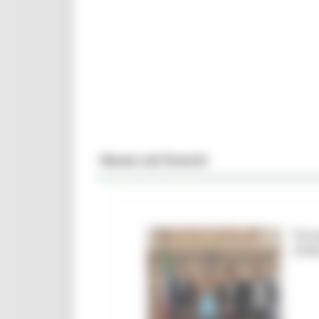
News ed Eventi
Firm
Urbi