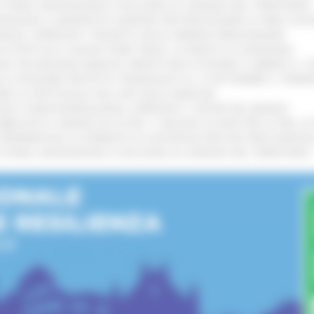
I STORIA, INNOVAZIONE E SOCCORSO AL SERVIZIO DEL TERRITORIO
!
TENGONO IL MANIFESTO EUROPEO PER PROTEGGERE LE AREE COST
IONALE: APPROVATI I PROGETTI DELLE IMPRESE MARCHIGIANE
!
 DI PISTE ED IL NUOVO PUMP TRACK, ULTIMATA LA CONSEGNA
!
ANA TRA REGIONE MARCHE, PREFETTURA DI PESARO E URBINO E I 
LE CATEGORIE PROTETTE: PROROGATO AL 10 SETTEMBRE IL TERM
ARE LO SPETTACOLO DAL VIVO NELLE MARCHE
!
GIE E VIDEOSORVEGLIANZA: APPROVATI I CRITERI DEL BANDO
!
UBBLICATO IL BANDO DA OLTRE 11 MILIONI DI EURO PER LE PMI, 
A SPERIMENTALE LA FERMATA DI CIVITANOVA PER DUE FRECCIAROS
I STORIA, INNOVAZIONE E SOCCORSO AL SERVIZIO DEL TERRITORIO
!