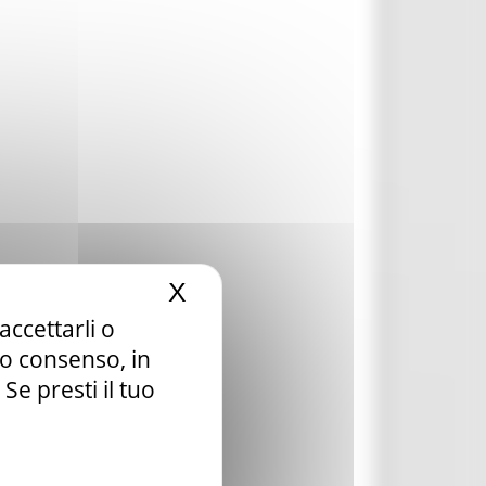
X
Nascondi il banner dei c
accettarli o
tuo consenso, in
e presti il tuo