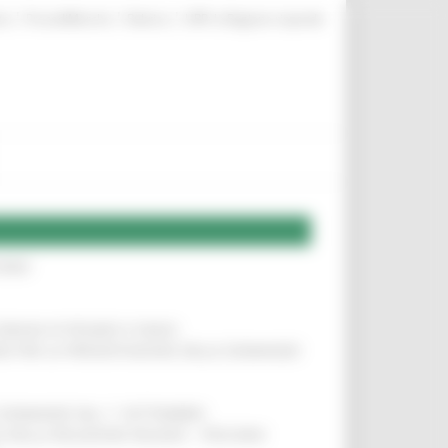
|
|
|
te
ProcediMarche
Rubrica
URP: la Regione risponde
IERE
!
COMUNI DI PESARO E FANO
!
INE PER LA PRESENTAZIONE DELLE DOMANDE
!
LE DOMANDE DAL 1° SETTEMBRE
!
SA DELLA RELAZIONE MILANO – PESCARA
!