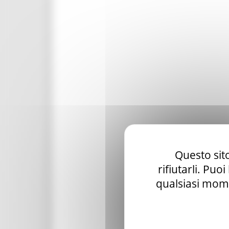
Questo sito
rifiutarli. Puo
qualsiasi mome