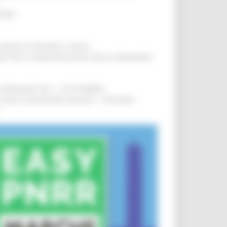
IERE
!
COMUNI DI PESARO E FANO
!
INE PER LA PRESENTAZIONE DELLE DOMANDE
!
LE DOMANDE DAL 1° SETTEMBRE
!
SA DELLA RELAZIONE MILANO – PESCARA
!