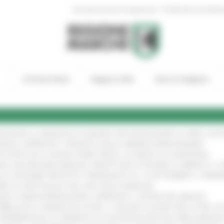
|
Amministrazione Trasparente
Profilo del committen
In Primo Piano
Regione Utile
Entra in Regione
TENGONO IL MANIFESTO EUROPEO PER PROTEGGERE LE AREE COST
IONALE: APPROVATI I PROGETTI DELLE IMPRESE MARCHIGIANE
!
 DI PISTE ED IL NUOVO PUMP TRACK, ULTIMATA LA CONSEGNA
!
ANA TRA REGIONE MARCHE, PREFETTURA DI PESARO E URBINO E I 
LE CATEGORIE PROTETTE: PROROGATO AL 10 SETTEMBRE IL TERM
ARE LO SPETTACOLO DAL VIVO NELLE MARCHE
!
GIE E VIDEOSORVEGLIANZA: APPROVATI I CRITERI DEL BANDO
!
UBBLICATO IL BANDO DA OLTRE 11 MILIONI DI EURO PER LE PMI, 
A SPERIMENTALE LA FERMATA DI CIVITANOVA PER DUE FRECCIAROS