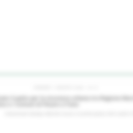
VENERDÌ 7 AGOSTO 2026 16:15
ato il patto per la sicurezza urbana tra Regione Mar
no e i Comuni di Pesaro e Fano
Comunicati stampa
Marche sicure
In primo piano
Enti Locali e