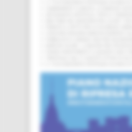
IL 118 DI MACERATA FESTEGGIA 30 ANNI D
CAMBIAMENTI CLIMATICI, LE MARCHE SOS
ARTIGIANATO ARTISTICO, TIPICO E TRADIZ
BIKE PARK DEL MONTEFELTRO, OLTRE 7 KM
FIRMATO IL PATTO PER LA SICUREZZA URB
CONCORSI REGIONE MARCHE RISERVATI AL
PUBBLICATO IL BANDO 2026 PER VALORIZZ
MARCHE SICURE, 1,2 MILIONI PER TECNOLO
FONDO INVESTIMENTI E LIQUIDITÀ 2026: P
TRENITALIA, DAL 31 AGOSTO ATTIVA IN VI
IL 118 DI MACERATA FESTEGGIA 30 ANNI D