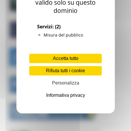
valido solo su questo
dominio
Servizi:
(2)
Misura del pubblico
Accetta tutto
Rifiuta tutti i cookie
Personalizza
Informativa privacy