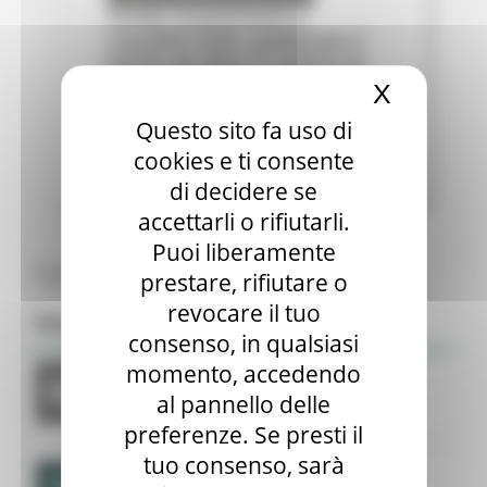
Fondo Investimenti e
Liquidità 2026: pubblicato il
bando da oltre 11 milioni di
euro per le PMI, le domande
X
Nascond
dal 1° settembre
Questo sito fa uso di
Comunicati stampa
In primo
cookies e ti consente
piano
Attività Produttive
di decidere se
accettarli o rifiutarli.
Puoi liberamente
Tutte le news
prestare, rifiutare o
revocare il tuo
Focus
consenso, in qualsiasi
momento, accedendo
al pannello delle
preferenze. Se presti il
tuo consenso, sarà