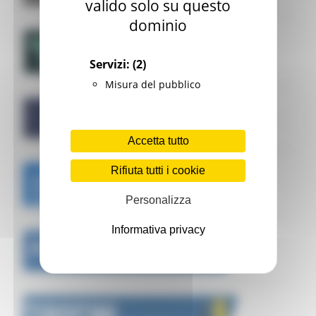
valido solo su questo
dominio
Servizi:
(2)
Misura del pubblico
Accetta tutto
Rifiuta tutti i cookie
Personalizza
Informativa privacy