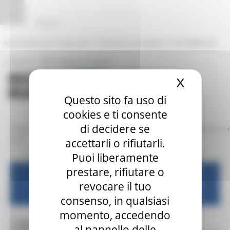
Vai al contenuto
Vai al piede
Vai al menu
Vai alla sezione Amministrazione Trasparente
Pannello di gestione dei cookies
|
|
Amministrazione Trasparente
Profilo del committente
ProcediMarche
|
|
Rubrica
URP: la Regione risponde
X
Nascond
Questo sito fa uso di
cookies e ti consente
di decidere se
/
/
/
Regione Utile
Digitalizzazione
Banda Ultra larga
Consultazione co
BUL
accettarli o rifiutarli.
Puoi liberamente
prestare, rifiutare o
Digitalizzazione
revocare il tuo
consenso, in qualsiasi
momento, accedendo
Toggle navigation
MENU & Contatti
al pannello delle