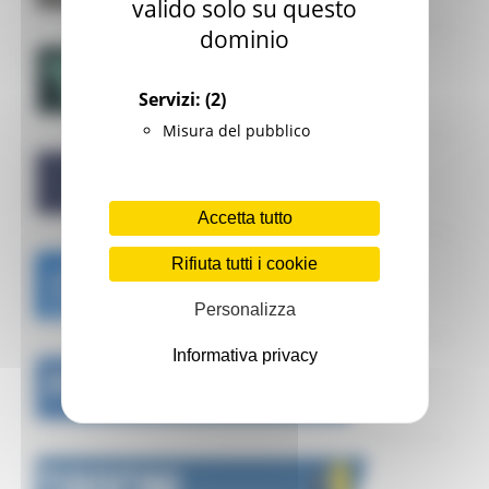
valido solo su questo
dominio
Servizi:
(2)
Misura del pubblico
Accetta tutto
Rifiuta tutti i cookie
Personalizza
Informativa privacy