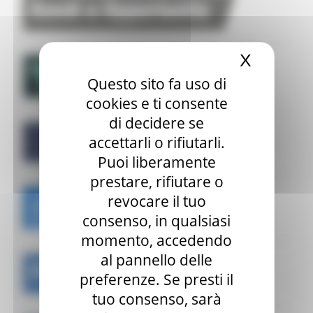
X
Nascond
Questo sito fa uso di
cookies e ti consente
di decidere se
accettarli o rifiutarli.
Puoi liberamente
prestare, rifiutare o
revocare il tuo
consenso, in qualsiasi
momento, accedendo
al pannello delle
preferenze. Se presti il
tuo consenso, sarà