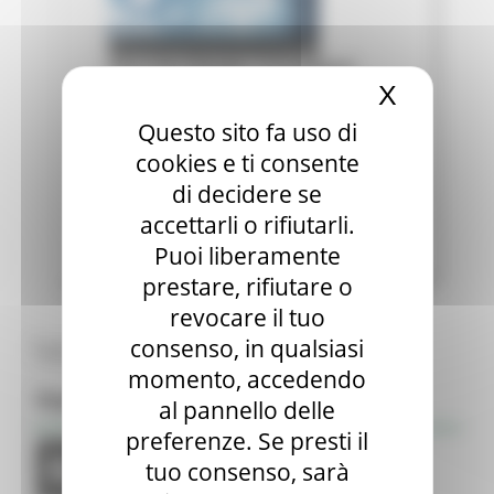
Marche Sicure, 1,2 milioni
per tecnologie e
X
Nascond
videosorveglianza: approvati
Questo sito fa uso di
i criteri del bando
cookies e ti consente
Comunicati stampa
In primo
di decidere se
piano
Enti Locali e
PA
Opportunità per il
accettarli o rifiutarli.
territorio
Puoi liberamente
prestare, rifiutare o
revocare il tuo
consenso, in qualsiasi
Tutte le news
momento, accedendo
Focus
al pannello delle
preferenze. Se presti il
tuo consenso, sarà