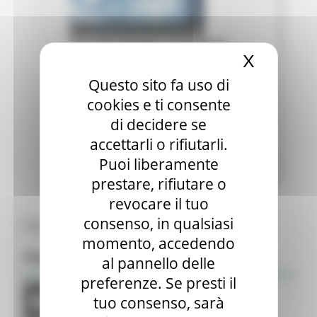
Marche Sicure, 1,2 milioni
per tecnologie e
X
Nascond
videosorveglianza: approvati
Questo sito fa uso di
i criteri del bando
cookies e ti consente
Comunicati stampa
In primo
di decidere se
piano
Enti Locali e
PA
Opportunità per il
accettarli o rifiutarli.
territorio
Puoi liberamente
prestare, rifiutare o
revocare il tuo
consenso, in qualsiasi
Tutte le news
momento, accedendo
Focus
al pannello delle
preferenze. Se presti il
tuo consenso, sarà