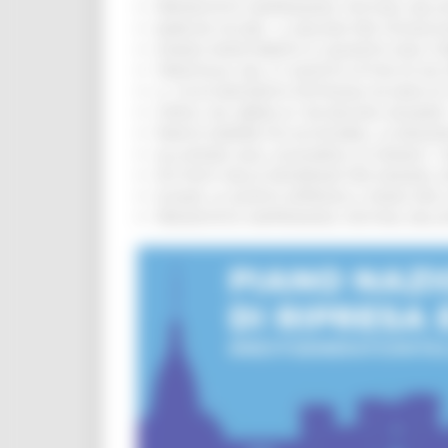
PRESENTATO HAPPENNINO, FESTIVAL DELL
MARCHE SICURE, 1,2 MILIONI PER TECNOLO
FONDO INVESTIMENTI E LIQUIDITÀ 2026: P
TRENITALIA, DAL 31 AGOSTO ATTIVA IN VI
IL 118 DI MACERATA FESTEGGIA 30 ANNI D
CIPESS, VIA LIBERA AI 106 MILIONI, BUGA
PARCHI SEMPRE PIÙ ACCESSIBILI, LA REG
ALLUVIONE 2022, ACQUAROLI AI SINDACI: 
PIÙ POSTI NELLE RESIDENZE PER ANZIANI,
EUSAIR, LA GIUNTA APPROVA IL PIANO PER 
PRESENTATO HAPPENNINO, FESTIVAL DELL