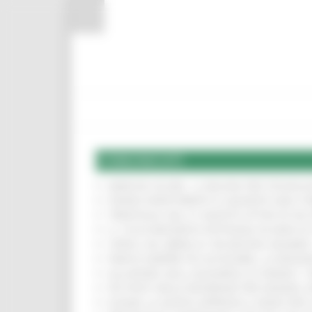
Vai al contenuto
Vai al piede
Vai al menu
Vai alla sezione Amministrazione Trasparente
Pannello di gestione dei cookies
COMUNICATI
MARCHE SICURE, 1,2 MILIONI PER TECNOLO
FONDO INVESTIMENTI E LIQUIDITÀ 2026: P
TRENITALIA, DAL 31 AGOSTO ATTIVA IN VI
IL 118 DI MACERATA FESTEGGIA 30 ANNI D
CIPESS, VIA LIBERA AI 106 MILIONI, BUGA
PARCHI SEMPRE PIÙ ACCESSIBILI, LA REG
ALLUVIONE 2022, ACQUAROLI AI SINDACI: 
PIÙ POSTI NELLE RESIDENZE PER ANZIANI,
EUSAIR, LA GIUNTA APPROVA IL PIANO PER 