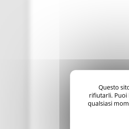
Questo sito
rifiutarli. Puo
qualsiasi mome