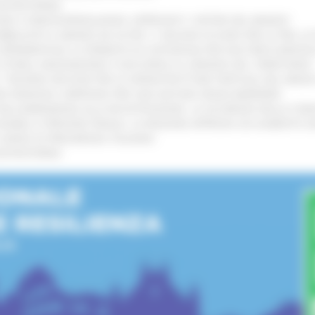
’ENTROTERRA
!
GIE E VIDEOSORVEGLIANZA: APPROVATI I CRITERI DEL BANDO
!
UBBLICATO IL BANDO DA OLTRE 11 MILIONI DI EURO PER LE PMI, 
A SPERIMENTALE LA FERMATA DI CIVITANOVA PER DUE FRECCIAROS
I STORIA, INNOVAZIONE E SOCCORSO AL SERVIZIO DEL TERRITORIO
!
RO: “RISORSE DECISIVE PER LE INFRASTRUTTURE PORTUALI DEL MEDI
IONE RINNOVA L'IMPEGNO PER UNA NATURA SENZA BARRIERE
!
"DALL’EMERGENZA ALLA RICOSTRUZIONE. LA SICUREZZA DELLA COMU
 DISABILI E PERSONE FRAGILI: LA REGIONE APPROVA UN AUMENTO 
L’ANNO DI PRESIDENZA ITALIANA
!
’ENTROTERRA
!