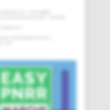
LE DOMANDE DAL 1° SETTEMBRE
!
SA DELLA RELAZIONE MILANO – PESCARA
!
O ADRIATICO”
!
NITA’ VIENE PRIMA DI TUTTO”
!
DEL 35%
!