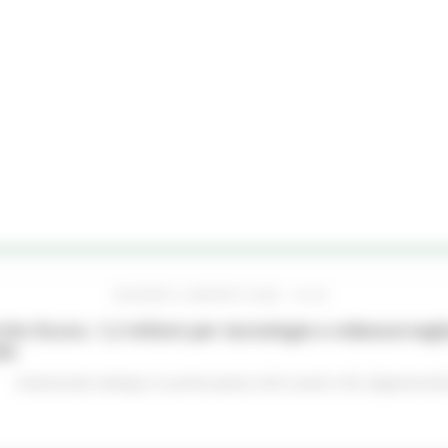
GIOVEDÌ 6 AGOSTO 2026 16:42
he Sicure, 1,2 milioni per tecnologie e videosorveglia
do
Comunicati stampa
In primo piano
Enti Locali e PA
Opportunità 