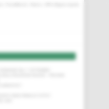
|
|
|
te
ProcediMarche
Rubrica
URP: la Regione risponde
LE DOMANDE DAL 1° SETTEMBRE
!
SA DELLA RELAZIONE MILANO – PESCARA
!
O ADRIATICO”
!
NITA’ VIENE PRIMA DI TUTTO”
!
DEL 35%
!