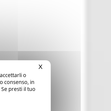
X
Nascondi il banner dei c
accettarli o
tuo consenso, in
e presti il tuo