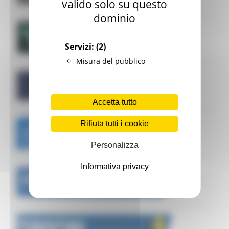
valido solo su questo
dominio
Servizi:
(2)
Misura del pubblico
Accetta tutto
Rifiuta tutti i cookie
Personalizza
Informativa privacy