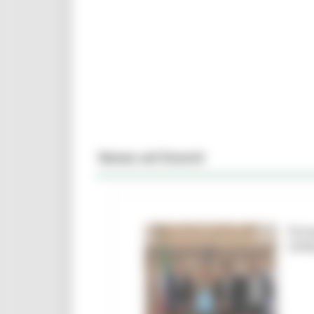
News ed Eventi
Firm
Urbi