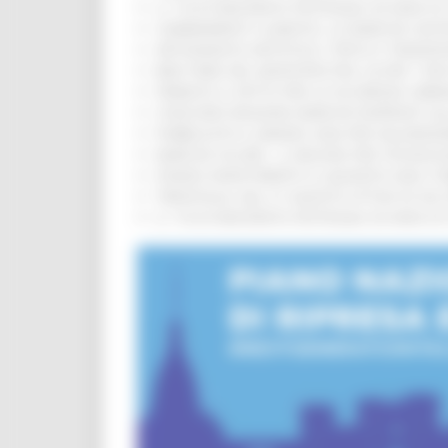
IL 118 DI MACERATA FESTEGGIA 30 ANNI D
CAMBIAMENTI CLIMATICI, LE MARCHE SOS
ARTIGIANATO ARTISTICO, TIPICO E TRADIZ
BIKE PARK DEL MONTEFELTRO, OLTRE 7 KM
FIRMATO IL PATTO PER LA SICUREZZA URB
CONCORSI REGIONE MARCHE RISERVATI AL
PUBBLICATO IL BANDO 2026 PER VALORIZZ
MARCHE SICURE, 1,2 MILIONI PER TECNOLO
FONDO INVESTIMENTI E LIQUIDITÀ 2026: P
TRENITALIA, DAL 31 AGOSTO ATTIVA IN VI
IL 118 DI MACERATA FESTEGGIA 30 ANNI D