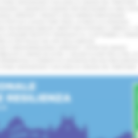
I STORIA, INNOVAZIONE E SOCCORSO AL SERVIZIO DEL TERRITORIO
!
TENGONO IL MANIFESTO EUROPEO PER PROTEGGERE LE AREE COST
IONALE: APPROVATI I PROGETTI DELLE IMPRESE MARCHIGIANE
!
 DI PISTE ED IL NUOVO PUMP TRACK, ULTIMATA LA CONSEGNA
!
ANA TRA REGIONE MARCHE, PREFETTURA DI PESARO E URBINO E I 
LE CATEGORIE PROTETTE: PROROGATO AL 10 SETTEMBRE IL TERM
ARE LO SPETTACOLO DAL VIVO NELLE MARCHE
!
GIE E VIDEOSORVEGLIANZA: APPROVATI I CRITERI DEL BANDO
!
UBBLICATO IL BANDO DA OLTRE 11 MILIONI DI EURO PER LE PMI, 
A SPERIMENTALE LA FERMATA DI CIVITANOVA PER DUE FRECCIAROS
I STORIA, INNOVAZIONE E SOCCORSO AL SERVIZIO DEL TERRITORIO
!