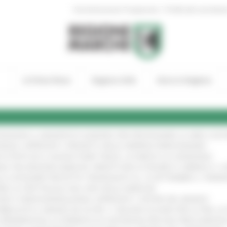
|
Amministrazione Trasparente
Profilo del committen
In Primo Piano
Regione Utile
Entra in Regione
TENGONO IL MANIFESTO EUROPEO PER PROTEGGERE LE AREE COST
IONALE: APPROVATI I PROGETTI DELLE IMPRESE MARCHIGIANE
!
 DI PISTE ED IL NUOVO PUMP TRACK, ULTIMATA LA CONSEGNA
!
ANA TRA REGIONE MARCHE, PREFETTURA DI PESARO E URBINO E I 
LE CATEGORIE PROTETTE: PROROGATO AL 10 SETTEMBRE IL TERM
ARE LO SPETTACOLO DAL VIVO NELLE MARCHE
!
GIE E VIDEOSORVEGLIANZA: APPROVATI I CRITERI DEL BANDO
!
UBBLICATO IL BANDO DA OLTRE 11 MILIONI DI EURO PER LE PMI, 
A SPERIMENTALE LA FERMATA DI CIVITANOVA PER DUE FRECCIAROS