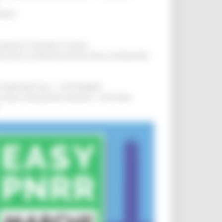
IERE
!
COMUNI DI PESARO E FANO
!
INE PER LA PRESENTAZIONE DELLE DOMANDE
!
LE DOMANDE DAL 1° SETTEMBRE
!
SA DELLA RELAZIONE MILANO – PESCARA
!