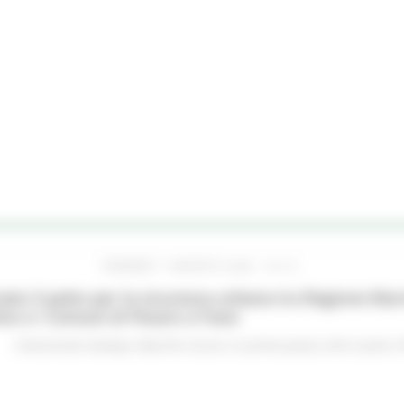
VENERDÌ 7 AGOSTO 2026 16:15
ato il patto per la sicurezza urbana tra Regione Mar
no e i Comuni di Pesaro e Fano
Comunicati stampa
Marche sicure
In primo piano
Enti Locali e