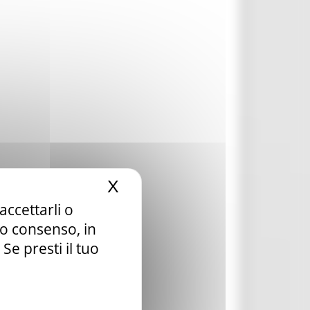
X
Nascondi il banner dei c
accettarli o
tuo consenso, in
e presti il tuo