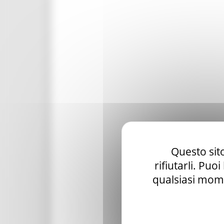
Questo sito
rifiutarli. Puo
qualsiasi mome