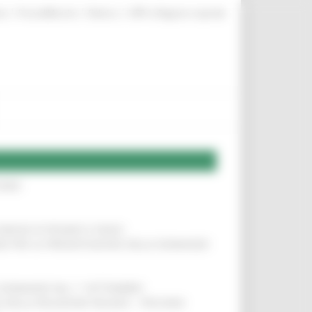
|
|
|
te
ProcediMarche
Rubrica
URP: la Regione risponde
IERE
!
COMUNI DI PESARO E FANO
!
INE PER LA PRESENTAZIONE DELLE DOMANDE
!
LE DOMANDE DAL 1° SETTEMBRE
!
SA DELLA RELAZIONE MILANO – PESCARA
!