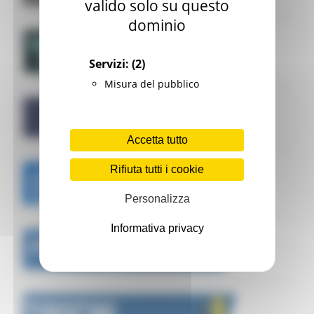
valido solo su questo
dominio
Servizi:
(2)
Misura del pubblico
Accetta tutto
Rifiuta tutti i cookie
Personalizza
Informativa privacy