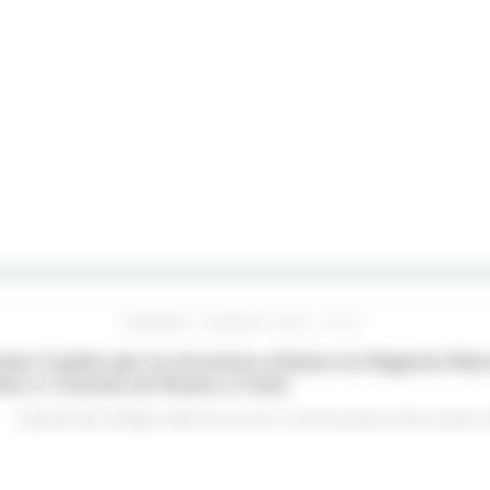
VENERDÌ 7 AGOSTO 2026 16:15
ato il patto per la sicurezza urbana tra Regione Mar
no e i Comuni di Pesaro e Fano
Comunicati stampa
Marche sicure
In primo piano
Enti Locali e