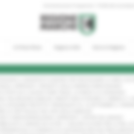
|
Amministrazione Trasparente
Profilo del committen
In Primo Piano
Regione Utile
Entra in Regione
TENGONO IL MANIFESTO EUROPEO PER PROTEGGERE LE AREE COST
IONALE: APPROVATI I PROGETTI DELLE IMPRESE MARCHIGIANE
!
 DI PISTE ED IL NUOVO PUMP TRACK, ULTIMATA LA CONSEGNA
!
ANA TRA REGIONE MARCHE, PREFETTURA DI PESARO E URBINO E I 
LE CATEGORIE PROTETTE: PROROGATO AL 10 SETTEMBRE IL TERM
ARE LO SPETTACOLO DAL VIVO NELLE MARCHE
!
GIE E VIDEOSORVEGLIANZA: APPROVATI I CRITERI DEL BANDO
!
UBBLICATO IL BANDO DA OLTRE 11 MILIONI DI EURO PER LE PMI, 
A SPERIMENTALE LA FERMATA DI CIVITANOVA PER DUE FRECCIAROS