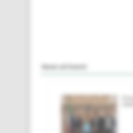
News ed Eventi
Firm
Urbi