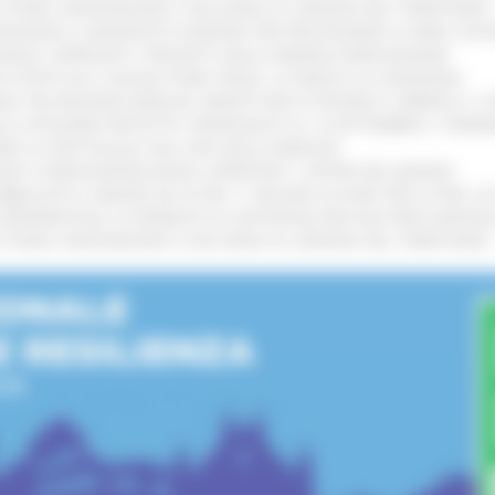
I STORIA, INNOVAZIONE E SOCCORSO AL SERVIZIO DEL TERRITORIO
!
TENGONO IL MANIFESTO EUROPEO PER PROTEGGERE LE AREE COST
IONALE: APPROVATI I PROGETTI DELLE IMPRESE MARCHIGIANE
!
 DI PISTE ED IL NUOVO PUMP TRACK, ULTIMATA LA CONSEGNA
!
ANA TRA REGIONE MARCHE, PREFETTURA DI PESARO E URBINO E I 
LE CATEGORIE PROTETTE: PROROGATO AL 10 SETTEMBRE IL TERM
ARE LO SPETTACOLO DAL VIVO NELLE MARCHE
!
GIE E VIDEOSORVEGLIANZA: APPROVATI I CRITERI DEL BANDO
!
UBBLICATO IL BANDO DA OLTRE 11 MILIONI DI EURO PER LE PMI, 
A SPERIMENTALE LA FERMATA DI CIVITANOVA PER DUE FRECCIAROS
I STORIA, INNOVAZIONE E SOCCORSO AL SERVIZIO DEL TERRITORIO
!