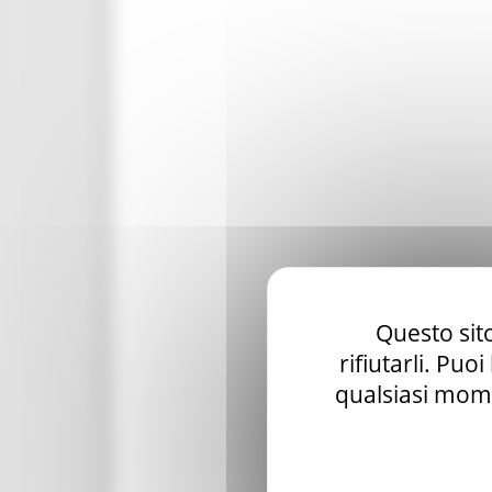
Questo sito
rifiutarli. Puo
qualsiasi mome