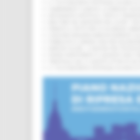
IL 118 DI MACERATA FESTEGGIA 30 ANNI D
CAMBIAMENTI CLIMATICI, LE MARCHE SOS
ARTIGIANATO ARTISTICO, TIPICO E TRADIZ
BIKE PARK DEL MONTEFELTRO, OLTRE 7 KM
FIRMATO IL PATTO PER LA SICUREZZA URB
CONCORSI REGIONE MARCHE RISERVATI AL
PUBBLICATO IL BANDO 2026 PER VALORIZZ
MARCHE SICURE, 1,2 MILIONI PER TECNOLO
FONDO INVESTIMENTI E LIQUIDITÀ 2026: P
TRENITALIA, DAL 31 AGOSTO ATTIVA IN VI
IL 118 DI MACERATA FESTEGGIA 30 ANNI D