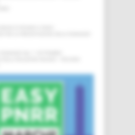
IERE
!
COMUNI DI PESARO E FANO
!
INE PER LA PRESENTAZIONE DELLE DOMANDE
!
LE DOMANDE DAL 1° SETTEMBRE
!
SA DELLA RELAZIONE MILANO – PESCARA
!