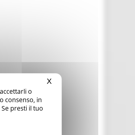
X
Nascondi il banner dei c
accettarli o
tuo consenso, in
e presti il tuo