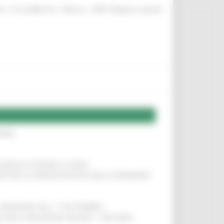
|
|
|
te
ProcediMarche
Rubrica
URP: la Regione risponde
IERE
!
COMUNI DI PESARO E FANO
!
INE PER LA PRESENTAZIONE DELLE DOMANDE
!
LE DOMANDE DAL 1° SETTEMBRE
!
SA DELLA RELAZIONE MILANO – PESCARA
!