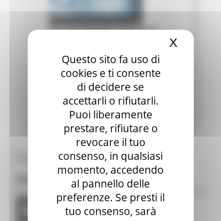
Marche Sicure, 1,2 milioni
per tecnologie e
X
Nascond
videosorveglianza: approvati
Questo sito fa uso di
i criteri del bando
cookies e ti consente
Comunicati stampa
In primo
di decidere se
piano
Enti Locali e
PA
Opportunità per il
accettarli o rifiutarli.
territorio
Puoi liberamente
prestare, rifiutare o
revocare il tuo
consenso, in qualsiasi
Tutte le news
momento, accedendo
Focus
al pannello delle
preferenze. Se presti il
tuo consenso, sarà