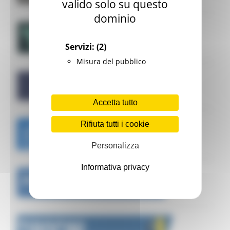
valido solo su questo
dominio
Servizi:
(2)
Misura del pubblico
Accetta tutto
Rifiuta tutti i cookie
Personalizza
Informativa privacy