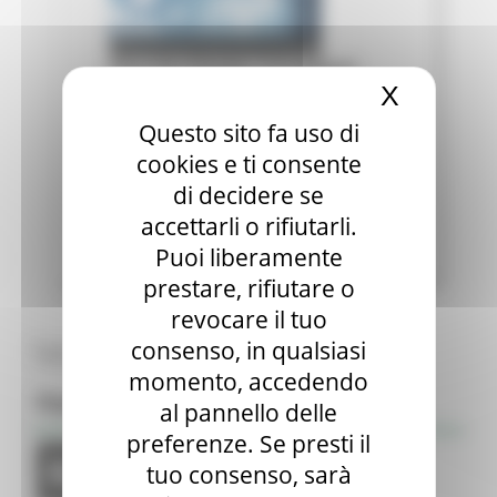
Marche Sicure, 1,2 milioni
per tecnologie e
X
Nascond
videosorveglianza: approvati
Questo sito fa uso di
i criteri del bando
cookies e ti consente
Comunicati stampa
In primo
di decidere se
piano
Enti Locali e
PA
Opportunità per il
accettarli o rifiutarli.
territorio
Puoi liberamente
prestare, rifiutare o
revocare il tuo
consenso, in qualsiasi
Tutte le news
momento, accedendo
Focus
al pannello delle
preferenze. Se presti il
tuo consenso, sarà