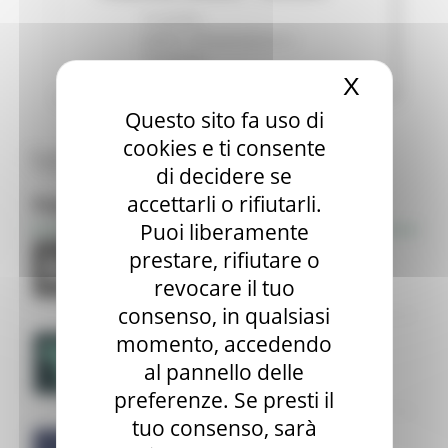
In primo
piano
Infrastrutture e
Trasporti
X
Nascond
Questo sito fa uso di
cookies e ti consente
Tutte le news
di decidere se
accettarli o rifiutarli.
Focus
Puoi liberamente
prestare, rifiutare o
revocare il tuo
consenso, in qualsiasi
momento, accedendo
al pannello delle
preferenze. Se presti il
tuo consenso, sarà