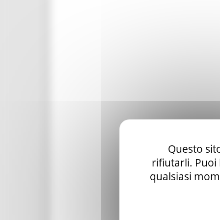
Questo sito
rifiutarli. Puo
qualsiasi mome