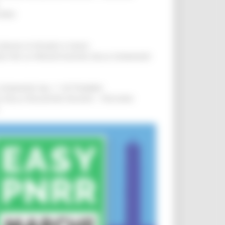
IERE
!
COMUNI DI PESARO E FANO
!
INE PER LA PRESENTAZIONE DELLE DOMANDE
!
LE DOMANDE DAL 1° SETTEMBRE
!
SA DELLA RELAZIONE MILANO – PESCARA
!