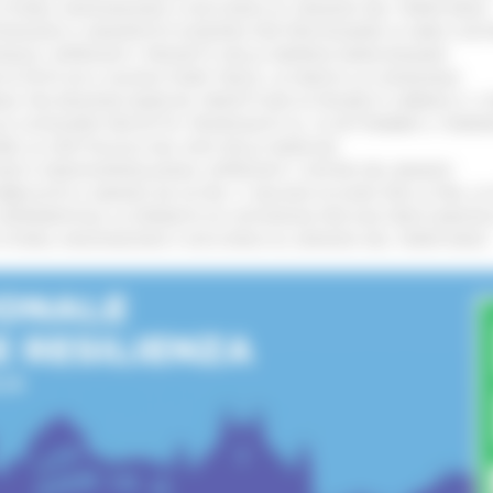
I STORIA, INNOVAZIONE E SOCCORSO AL SERVIZIO DEL TERRITORIO
!
TENGONO IL MANIFESTO EUROPEO PER PROTEGGERE LE AREE COST
IONALE: APPROVATI I PROGETTI DELLE IMPRESE MARCHIGIANE
!
 DI PISTE ED IL NUOVO PUMP TRACK, ULTIMATA LA CONSEGNA
!
ANA TRA REGIONE MARCHE, PREFETTURA DI PESARO E URBINO E I 
LE CATEGORIE PROTETTE: PROROGATO AL 10 SETTEMBRE IL TERM
ARE LO SPETTACOLO DAL VIVO NELLE MARCHE
!
GIE E VIDEOSORVEGLIANZA: APPROVATI I CRITERI DEL BANDO
!
UBBLICATO IL BANDO DA OLTRE 11 MILIONI DI EURO PER LE PMI, 
A SPERIMENTALE LA FERMATA DI CIVITANOVA PER DUE FRECCIAROS
I STORIA, INNOVAZIONE E SOCCORSO AL SERVIZIO DEL TERRITORIO
!