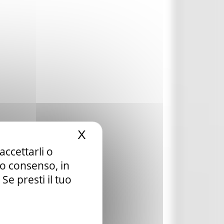
X
Nascondi il banner dei c
accettarli o
tuo consenso, in
e presti il tuo