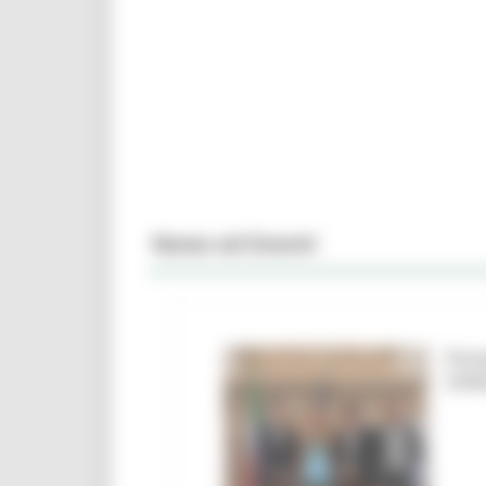
News ed Eventi
Firm
Urbi