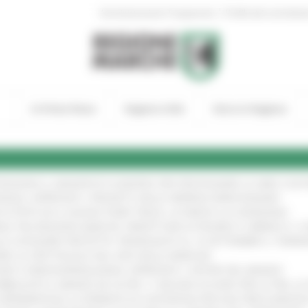
|
Amministrazione Trasparente
Profilo del committen
In Primo Piano
Regione Utile
Entra in Regione
TENGONO IL MANIFESTO EUROPEO PER PROTEGGERE LE AREE COST
IONALE: APPROVATI I PROGETTI DELLE IMPRESE MARCHIGIANE
!
 DI PISTE ED IL NUOVO PUMP TRACK, ULTIMATA LA CONSEGNA
!
ANA TRA REGIONE MARCHE, PREFETTURA DI PESARO E URBINO E I 
LE CATEGORIE PROTETTE: PROROGATO AL 10 SETTEMBRE IL TERM
ARE LO SPETTACOLO DAL VIVO NELLE MARCHE
!
GIE E VIDEOSORVEGLIANZA: APPROVATI I CRITERI DEL BANDO
!
UBBLICATO IL BANDO DA OLTRE 11 MILIONI DI EURO PER LE PMI, 
A SPERIMENTALE LA FERMATA DI CIVITANOVA PER DUE FRECCIAROS