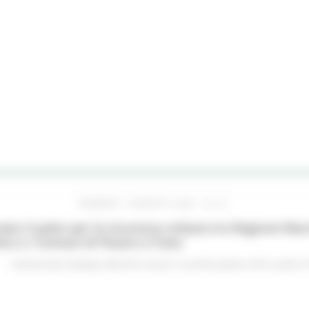
VENERDÌ 7 AGOSTO 2026 16:15
ato il patto per la sicurezza urbana tra Regione Mar
no e i Comuni di Pesaro e Fano
Comunicati stampa
Marche sicure
In primo piano
Enti Locali e