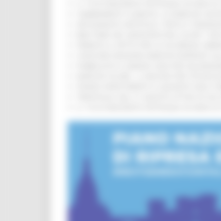
IL 118 DI MACERATA FESTEGGIA 30 ANNI D
CAMBIAMENTI CLIMATICI, LE MARCHE SOS
ARTIGIANATO ARTISTICO, TIPICO E TRADIZ
BIKE PARK DEL MONTEFELTRO, OLTRE 7 KM
FIRMATO IL PATTO PER LA SICUREZZA URB
CONCORSI REGIONE MARCHE RISERVATI AL
PUBBLICATO IL BANDO 2026 PER VALORIZZ
MARCHE SICURE, 1,2 MILIONI PER TECNOLO
FONDO INVESTIMENTI E LIQUIDITÀ 2026: P
TRENITALIA, DAL 31 AGOSTO ATTIVA IN VI
IL 118 DI MACERATA FESTEGGIA 30 ANNI D