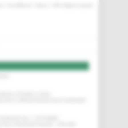
|
|
|
te
ProcediMarche
Rubrica
URP: la Regione risponde
IERE
!
COMUNI DI PESARO E FANO
!
INE PER LA PRESENTAZIONE DELLE DOMANDE
!
LE DOMANDE DAL 1° SETTEMBRE
!
SA DELLA RELAZIONE MILANO – PESCARA
!