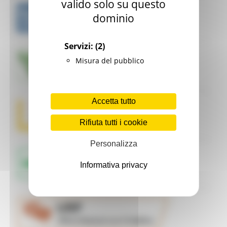
valido solo su questo
dominio
Servizi:
(2)
Misura del pubblico
Accetta tutto
Rifiuta tutti i cookie
Personalizza
Informativa privacy