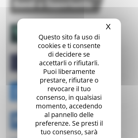
X
Nascond
Questo sito fa uso di
cookies e ti consente
di decidere se
accettarli o rifiutarli.
Puoi liberamente
prestare, rifiutare o
revocare il tuo
consenso, in qualsiasi
momento, accedendo
al pannello delle
preferenze. Se presti il
tuo consenso, sarà