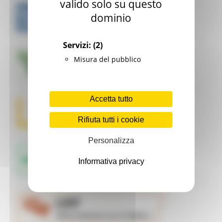
valido solo su questo
dominio
Servizi:
(2)
Misura del pubblico
Accetta tutto
Rifiuta tutti i cookie
Personalizza
Informativa privacy