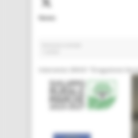
News
benessere animale
1 post(s)
Intervento SRH01 “Erogazione Servi