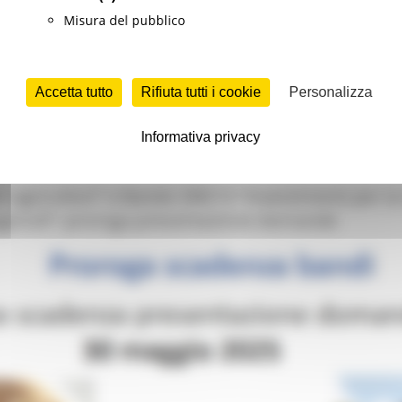
Misura del pubblico
Accetta tutto
Rifiuta tutti i cookie
Personalizza
ltura e Sviluppo rurale n. 367 del 12 giugno 2025 è stato approvato
azione per lo sviluppo rurale, locale e smart villages - Filiere prod
Informativa privacy
agricoltori” e Bando SRD13 “Investimenti per la
agricoli”: proroga presentazione domande