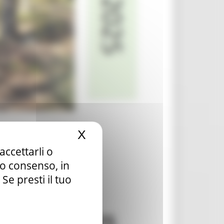
X
Nascondi il banner dei c
accettarli o
tuo consenso, in
e presti il tuo