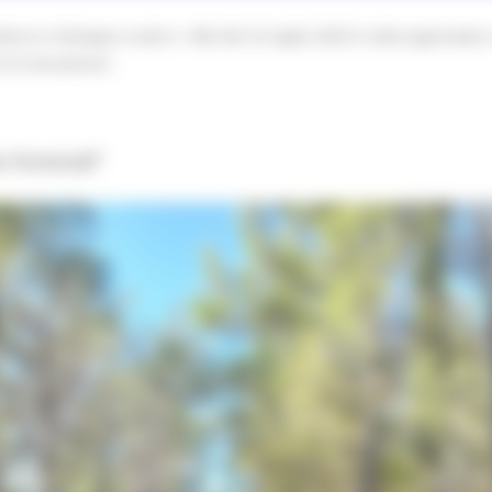
tura e Sviluppo rurale n. 482 del 22 luglio 2025 è stato approvato, 
 di Consulenza”.
 forestali”