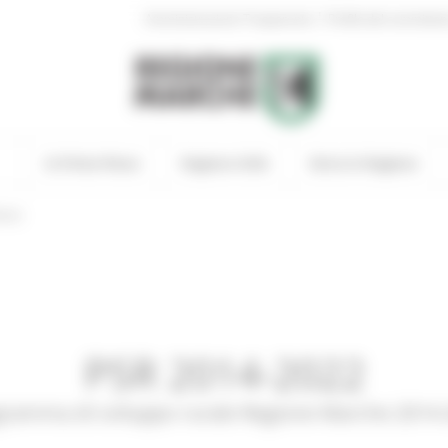
|
Amministrazione Trasparente
Profilo del committen
In Primo Piano
Regione Utile
Entra in Regione
izie
PSR 2014-2022
ramma di sviluppo rurale Regione Marche 2014