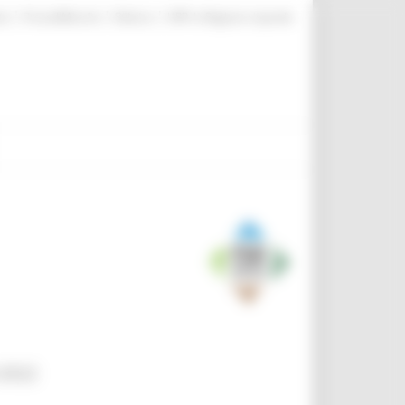
|
|
|
te
ProcediMarche
Rubrica
URP: la Regione risponde
-2022