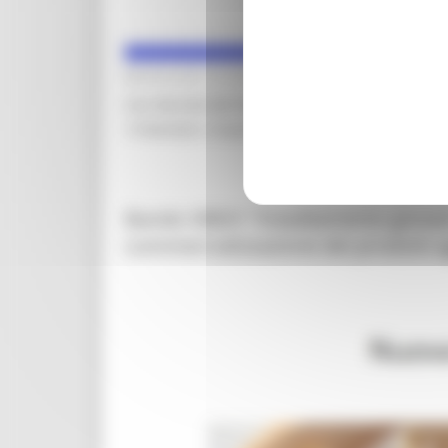
MERCOLEDÌ 18 GIUGNO 2025 10:00
Con Decreto del Dirigente della Direzione Agrico
17/04/2025, il bando dell’intervento SRG07 “Cooper
Bando SRE01 “Insediamento giovani 
commercializzazione dei prodotti 