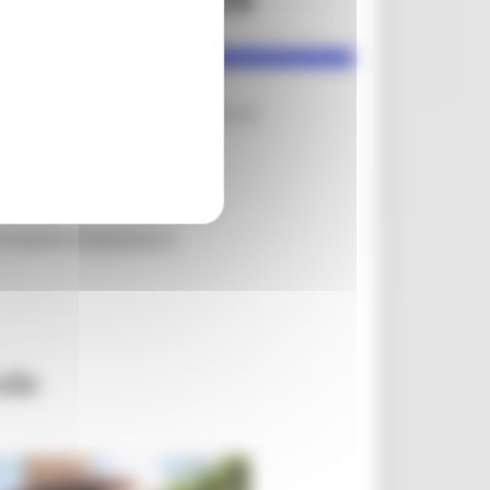
, in attuazione della DGR n. 566 del
uttive forestali”.
 trasformazione e