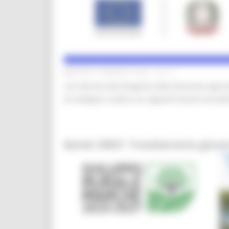
MARTEDÌ 6 MAGGIO 2025 04:12
Con Decreto del Dirigente della Direzione Agrico
di sostegno a valere sui seguenti bandi annuali
Bando SRE01 “Insediamento giovani