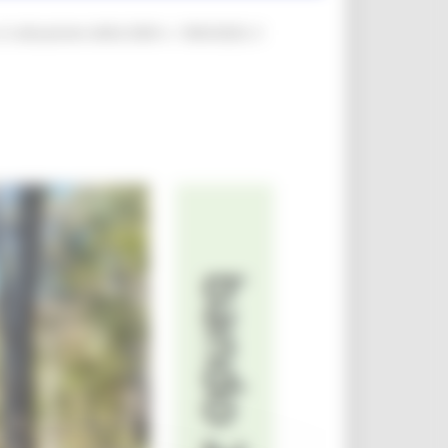
in attuazione della DGR n. 1003/2025, il