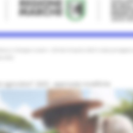
ltura e Sviluppo rurale n. 239 del 29 aprile 2025 è stata prorogat
tà 2025:
 agricoltori” 2025 - approvate modifiche