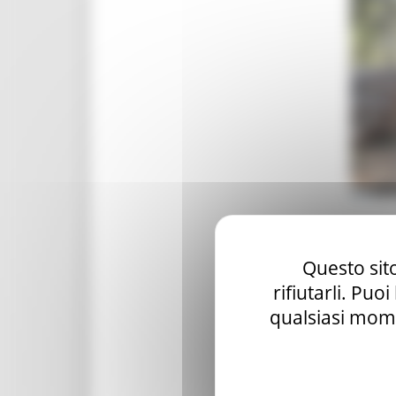
Questo sito
rifiutarli. Puo
qualsiasi mome