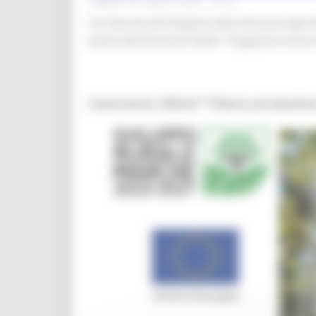
LUNEDÌ 28 LUGLIO 2025 12:05
Con Decreto del Dirigente della Direzione Agricol
bando dell’intervento SRH01 “Erogazione Servizi
Intervento SRG07 “Filiere produttive