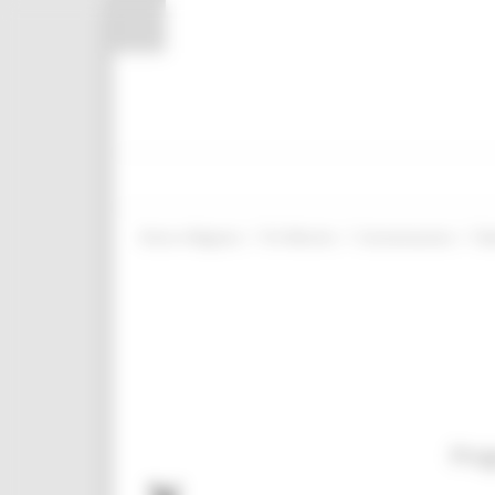
Pannello di gestione dei cookies
/
/
/
Entra in Regione
Psr Marche
Comunicazione
Not
Prog