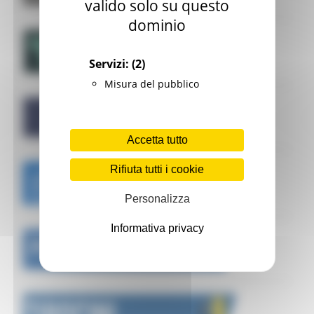
valido solo su questo
dominio
Servizi:
(2)
Misura del pubblico
Accetta tutto
Rifiuta tutti i cookie
Personalizza
Informativa privacy