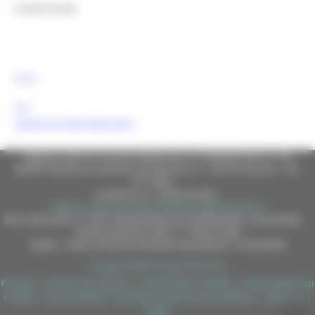
Canali Social:
FESR
FSE
Tweets by MarcheEuropa
Regione Marche Giunta Regionale (CF 80008630420 P.IVA
00481070423) via Gentile da Fabriano, 9 - 60125 Ancona - tel.
071.8061
casella p.e.c. istituzionale :
regione.marche.protocollogiunta@emarche.it
Sito realizzato su CMS DotNetNuke by DotNetNuke Corporation
Autorizzazione SIAE n° 1225/I/1298
DUNS - Data Universal Numbering System: 514216030
Copyright 2026 by Regione Marche
Privacy
|
Termini Di Utilizzo
|
Informativa TEAMS
|
Informativa sui
Cookie
|
Accessibilità
|
Dichiarazione di Accessibilità
|
Sitemap
|
Login