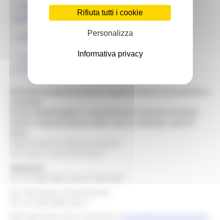
Allegato DDPF 1118/2019_APPROVAZIONE
Rifiuta tutti i cookie
GRADUATORIA
Personalizza
DDPF 1296_122019_scorrimento e concessione
Informativa privacy
ALLEGATO A_DDPF scorrimento e concessione
contributi.pdf
Direzione programmazione integrata risorse comunitarie e
nazionali
Settore Monitoraggio e comunicazione integrata dei fondi
Settore Programmazione delle risorse nazionali e aiuti di
Stato
Regione Marche Palazzo Leopardi
Via Tiziano, 44 60125 Ancona
Segreteria
tel. 071 806 3643 fax 071 806 3037
Per info bandi e finanziamenti
Tel. 071 806 3858 /3674
Mail help desk, info e assistenza:
europa@regione.marche.it