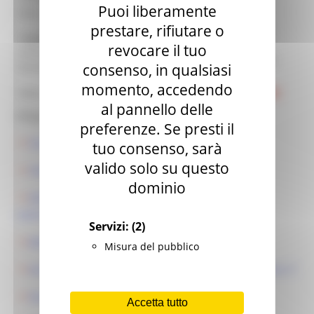
Puoi liberamente
Ente:
Regione Marche
prestare, rifiutare o
Enti locali in forma singola o associata,
Soggetti
meglio identificati nei Comuni o
revocare il tuo
ammessi
aggregazioni di Comuni rientranti nelle
consenso, in qualsiasi
beneficiari:
“aree urbane”
momento, accedendo
Bando Prorogato al
20 giugno 2019
Note:
al pannello delle
Allegati:
preferenze. Se presti il
Scheda sintetica colonnine elettriche
tuo consenso, sarà
valido solo su questo
FAQ Bando
dominio
DECRETO di approvazione bando finanziamento
colonnine ricarica auto elettriche
Servizi:
(2)
BANDO Colonnine Elettriche
Misura del pubblico
Decreto proroga scadenza bando colonnine eletttriche
Decreto approvazione graduatoria
Accetta tutto