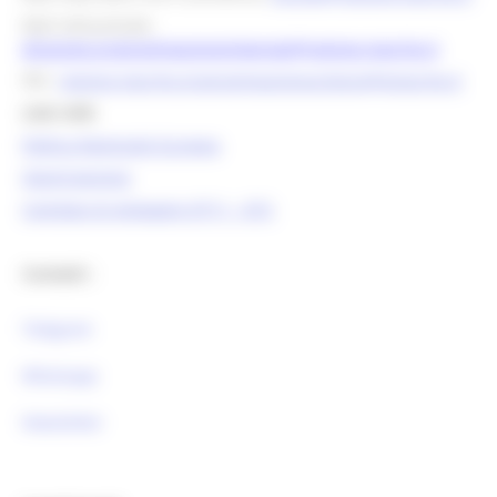
Mail istituzionale:
direzione.programmazioneintegrata@regione.marche.it
PEC:
regione.marche.programmazioneunitaria@emarche.it
Link Utili:
Politica Regionale Europea
OpenCoesione
Comitato di pilotaggio OT11 - OT2
Contatti :
Telegram
Whatsapp
Newsletter