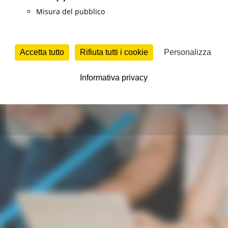
Misura del pubblico
Accetta tutto
Rifiuta tutti i cookie
Personalizza
Informativa privacy