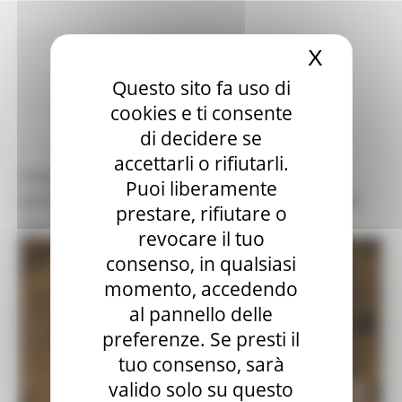
Eventi FESR FSE
Fondi Europei
Europa ed Estero
X
Nascond
Questo sito fa uso di
Continua..
cookies e ti consente
di decidere se
accettarli o rifiutarli.
FESR, 586 MILIONI PER IL FUTURO DELLE
Puoi liberamente
MARCHE: PRESENTATA LA PROGRAMMAZIONE
prestare, rifiutare o
2021/2027
revocare il tuo
consenso, in qualsiasi
momento, accedendo
al pannello delle
preferenze. Se presti il
tuo consenso, sarà
valido solo su questo