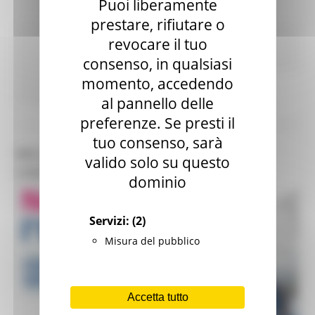
Puoi liberamente
prestare, rifiutare o
Fondi Europei
Europa ed Estero
Opportunità per il
revocare il tuo
territorio
consenso, in qualsiasi
momento, accedendo
Continua..
al pannello delle
preferenze. Se presti il
tuo consenso, sarà
NELLE MARCHE L'EUROPA È: AL VIA IL
valido solo su questo
CONTEST
dominio
Servizi:
(2)
Misura del pubblico
Accetta tutto