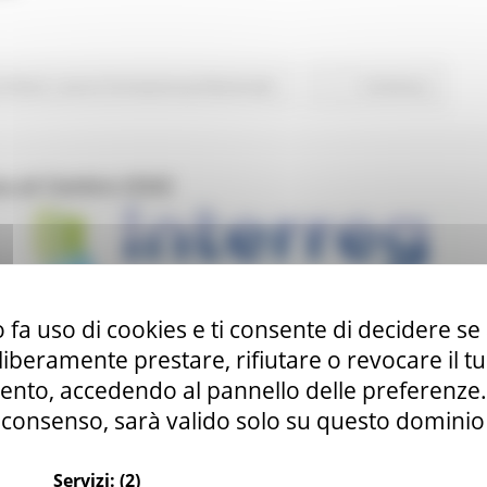
U Direct
Lavoro Formazione professionale
Continua..
ca al Centro OSIC
 fa uso di cookies e ti consente di decidere se 
i liberamente prestare, rifiutare o revocare il 
nto, accedendo al pannello delle preferenze. S
consenso, sarà valido solo su questo dominio
Mulino di Varano, si svolgerà una visita studio giornalistica
Servizi:
(2)