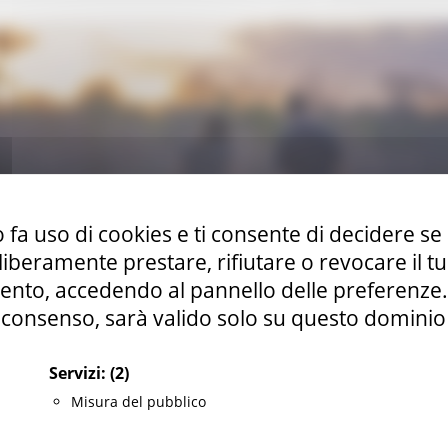
 fa uso di cookies e ti consente di decidere se 
i liberamente prestare, rifiutare o revocare il 
nto, accedendo al pannello delle preferenze. S
consenso, sarà valido solo su questo dominio
Servizi:
(2)
Misura del pubblico