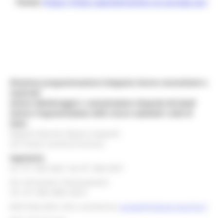
Fonte:
https://italy.representation.ec.europa.eu/
Direzione programmazione integrata risorse comunitarie e
nazionali
Settore Monitoraggio e comunicazione integrata dei fondi
Settore Programmazione delle risorse nazionali e aiuti di
Stato
Regione Marche Palazzo Leopardi
Via Tiziano, 44 60125 Ancona
Segreteria
tel. 071 806 3643 fax 071 806 3037
Per info bandi e finanziamenti
Tel. 071 806 3858 /3674
Mail help desk, info e assistenza:
europa@regione.marche.it