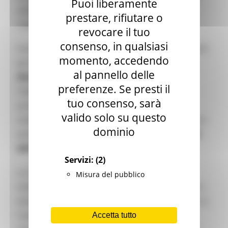
Puoi liberamente
attraverso fonti di energia rinnovabile come
prestare, rifiutare o
l'energia solare o eolica.
revocare il tuo
consenso, in qualsiasi
Il programma prevede il finanziamento di progetti
momento, accedendo
per la
produzione, lo stoccaggio e la
al pannello delle
distribuzione di idrogeno rinnovabile
, con
preferenze. Se presti il
l'obiettivo di ridurre l'impatto ambientale e
tuo consenso, sarà
promuovere una transizione energetica
valido solo su questo
sostenibile. Inoltre, l'iniziativa mira a creare nuovi
dominio
posti di lavoro e ad aumentare la
competitività
dell'industria italiana
.
Servizi:
(2)
La Commissione ha constatato che il regime
Misura del pubblico
italiano rispetta le condizioni stabilite nel quadro
temporaneo di crisi e transizione. In particolare: i)
l'aiuto sarà concesso in base a un regime
Accetta tutto