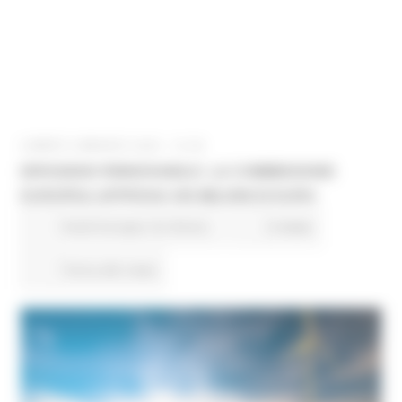
LUNEDÌ 8 MAGGIO 2023 12:48
IDROGENO RINNOVABILE: LA COMMISSIONE
EUROPEA APPROVA 450 MILIONI DI EURO
Fondi Europei
EU Direct
0 views
Torna alle news