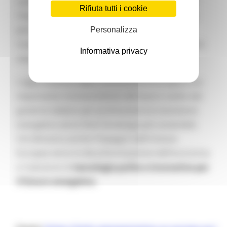
comprensivo di stime di volume e dotazione; ii)
Rifiuta tutti i cookie
l'importo dell'aiuto sarà determinato mediante
procedura di gara competitiva aperta, chiara,
Personalizza
trasparente e non discriminatoria; iii) l'aiuto sarà
Informativa privacy
concesso prima del
31 dicembre 2025.
L'approvazione della Commissione Europea è un
importante riconoscimento del lavoro svolto dal
governo italiano per promuovere la transizione
energetica verso fonti di energia più sostenibili.
Ciò dimostra anche l'impegno dell'Unione
Europea verso la decarbonizzazione dell'economia
e l'adozione di
tecnologie pulite e innovative per
il futuro energetico.