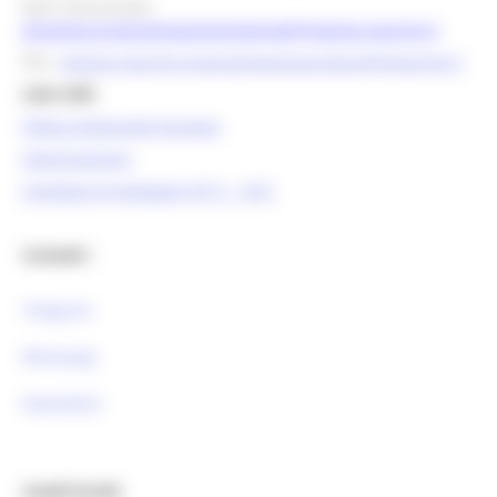
Mail istituzionale:
direzione.programmazioneintegrata@regione.marche.it
PEC:
regione.marche.programmazioneunitaria@emarche.it
Link Utili:
Politica Regionale Europea
OpenCoesione
Comitato di pilotaggio OT11 - OT2
Contatti :
Telegram
Whatsapp
Newsletter
Canali Social: