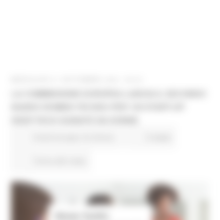
MERCOLEDÌ 21 SETTEMBRE 2022 08:00
LA COMMISSIONE EUROPEA LANCIA IL SECONDO
BANDO WOMEN TECHEU PER 130 START-UP
DEEP-TECH GUIDATE DA DONNE
Fondi Europei
EU Direct
9 views
Torna alle news