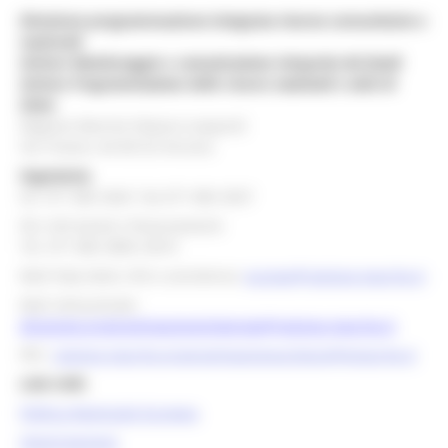
Direzione programmazione integrata risorse comunitarie e
nazionali
Settore Monitoraggio e comunicazione integrata dei fondi
Settore Programmazione delle risorse nazionali e aiuti di
Stato
Regione Marche Palazzo Leopardi
Via Tiziano, 44 60125 Ancona
Segreteria
tel. 071 806 3643 fax 071 806 3037
Per info bandi e finanziamenti
Tel. 071 806 3858 /3674
Mail help desk, info e assistenza:
europa@regione.marche.it
Mail istituzionale:
direzione.programmazioneintegrata@regione.marche.it
PEC:
regione.marche.programmazioneunitaria@emarche.it
Link Utili:
Politica Regionale Europea
OpenCoesione