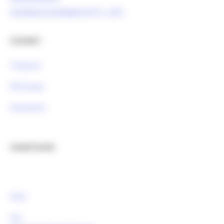
Comitato di pilotaggio OT11 - OT2
Contatti :
Telegram
Whatsapp
Newsletter
Canali Social:
FESR
FSE