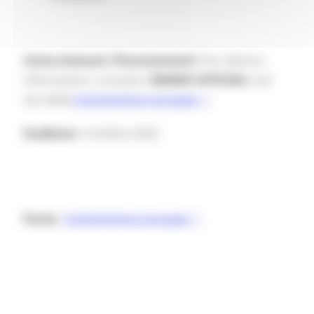
Come ottenere i finanziamenti:
Per ulteriori
informazioni, consulta il
BANDO UFFICIAL
E nel
sito della
Commissione europea
Scadenza
: 4 ottobre 2022
Fonte:
Commissione europea