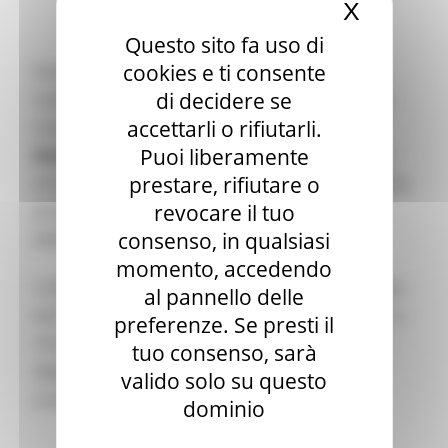
X
Nascond
Questo sito fa uso di
cookies e ti consente
Il programma Women TechEU è una delle
di decidere se
numerose iniziative dell’Unione Europea volte a
accettarli o rifiutarli.
sostenere e
potenziare le donne nel settore
Puoi liberamente
tecnologico
e dell’innovazione, tra cui il premio
prestare, rifiutare o
annuale dell’UE per le donne innovatrici e il nuovo
revocare il tuo
programma di leadership femminile
consenso, in qualsiasi
dello
European Innovation Council (EIC).
momento, accedendo
L’obiettivo è quello di creare un ecosistema deep-
al pannello delle
tech europeo più equo e prospero, invertendo la
preferenze. Se presti il
rotta sul posizionamento femminile nel mondo
tuo consenso, sarà
degli investimenti, dove le donne sono ancora
valido solo su questo
scarsamente rappresentate.
dominio