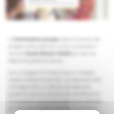
La
Commissione europea
, dopo il successo del
progetto pilota dell’anno scorso, ha lanciato il
secondo
bando Women TechEU
per start-up
deep-tech guidate da donne.
Con un budget di 10 milioni di euro, il doppio
rispetto all’edizione del 2021, il programma 2022
coinvolgerà fino a a 130 start-up deep-tech
guidate da donne e che potranno beneficiare di
finanziamenti e servizi di accelerazione aziendale
per diventare le leader tecnologiche di domani.