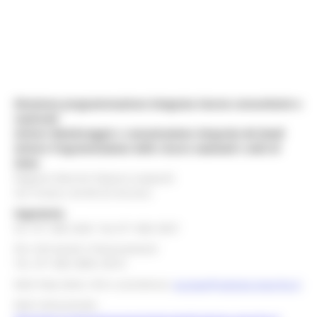
Direzione programmazione integrata risorse comunitarie e
nazionali
Settore Monitoraggio e comunicazione integrata dei fondi
Settore Programmazione delle risorse nazionali e aiuti di
Stato
Regione Marche Palazzo Leopardi
Via Tiziano, 44 60125 Ancona
Segreteria
tel. 071 806 3643 fax 071 806 3037
Per info bandi e finanziamenti
Tel. 071 806 3858 /3674
Mail help desk, info e assistenza:
europa@regione.marche.it
Mail istituzionale: