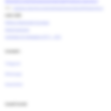
direzione.programmazioneintegrata@regione.marche.it
PEC:
regione.marche.programmazioneunitaria@emarche.it
Link Utili:
Politica Regionale Europea
OpenCoesione
Comitato di pilotaggio OT11 - OT2
Contatti :
Telegram
Whatsapp
Newsletter
Canali Social: