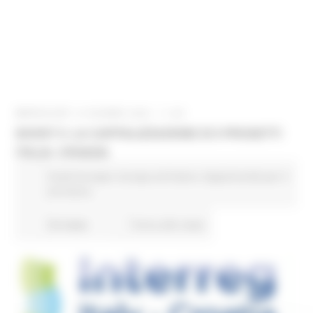
MERCOLEDÌ 15 GIUGNO 2022 11:29
BOOST 5: LA CAPITALIZZAZIONE DI 5 PROGETTI
ITALIA- CROAZIA
Fondi Europei
Europa ed Estero
Opportunità per il
territorio
50 views
Torna alle news