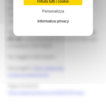
migliore distribuzione dei flussi turistici a livello
Rifiuta tutti i cookie
geografico e una migliore risposta agli eventi
Personalizza
imprevisti/negativi che possono interessare il
settore (come Covid19, crisi internazionali, ecc.).
Informativa privacy
Il progetto conta su un
budget complessivo di €
597.325
, in parte finanziati da risorse UE-FESR per
un totale di € 507.726,25
Per maggiore informazioni
Sito progetto:
https://www.italy-
croatia.eu/web/boost5
Pagina Facebook:
https://www.facebook.com/BOOST5Project