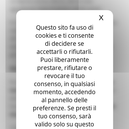
cui dignità umana, libertà, democrazia,
uguaglianza, Stato di diritto e diritti umani.
X
Nascond
Il riconoscimento prende il nome dalla giornalista
Questo sito fa uso di
maltese
Daphne Caruana Galizia
, uccisa nel
cookies e ti consente
2017, e rappresenta un simbolo dell’impegno
di decidere se
europeo per la
libertà di stampa
e la tutela dei
accettarli o rifiutarli.
giornalisti.
Puoi liberamente
prestare, rifiutare o
Destinatari
revocare il tuo
Possono candidarsi
giornalisti professionisti o
consenso, in qualsiasi
team di giornalisti
di qualsiasi nazionalità. Sono
momento, accedendo
ammesse inchieste approfondite pubblicate o
al pannello delle
trasmesse da media con sede in uno dei
27 Stati
preferenze. Se presti il
membri dell’Unione europea.
tuo consenso, sarà
valido solo su questo
L’obiettivo è sostenere il giornalismo