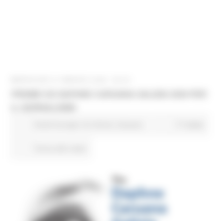
MERCOLEDÌ 27 MAGGIO 2026 08:00
PREMIO UE DAPHNE CARUANA GALIZIA 2026 PER
IL GIORNALISMO
Fondi Europei
EU Direct
Giovani
17 views
Torna alle news