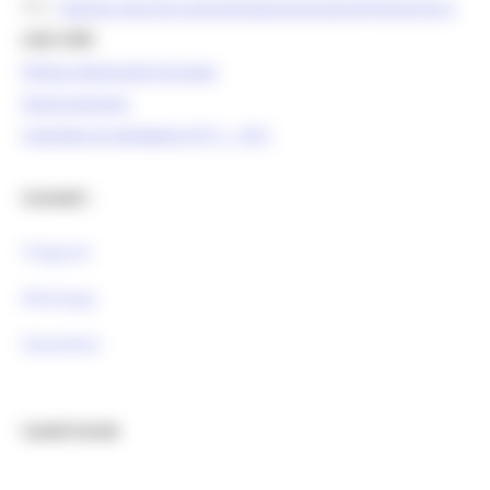
PEC:
regione.marche.programmazioneunitaria@emarche.it
Link Utili:
Politica Regionale Europea
OpenCoesione
Comitato di pilotaggio OT11 - OT2
Contatti :
Telegram
Whatsapp
Newsletter
Canali Social: