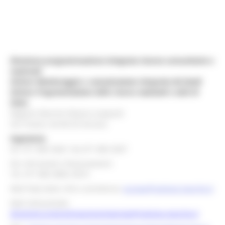
Direzione programmazione integrata risorse comunitarie e
nazionali
Settore Monitoraggio e comunicazione integrata dei fondi
Settore Programmazione delle risorse nazionali e aiuti di
Stato
Regione Marche Palazzo Leopardi
Via Tiziano, 44 60125 Ancona
Segreteria
tel. 071 806 3643 fax 071 806 3037
Per info bandi e finanziamenti
Tel. 071 806 3858 /3674
Mail help desk, info e assistenza:
europa@regione.marche.it
Mail istituzionale:
direzione.programmazioneintegrata@regione.marche.it