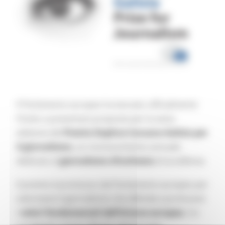
Il Parlamento europeo ha lanciato ufficialmente
l’invito a presentare proposte per la sesta
edizione del
Premio Daphne Caruana Galizia per
il giornalismo
, un riconoscimento annuale
dedicato al
giornalismo d’inchiesta
di eccellenza.
Il premio è promosso dal Parlamento europeo per
valorizzare il giornalismo che difende e promuove
i
valori fondamentali dell’Unione europea
, tra