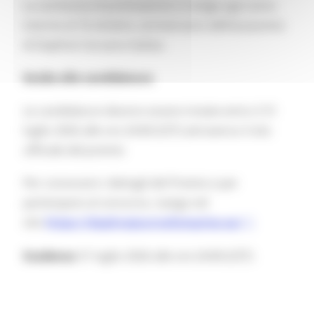
La cerimonia di premiazione si svolge ogni anno
intorno al 16 ottobre, anniversario dell’assassinio
di Daphne Caruana Galizia.
Guida alla candidatura
Le candidature devono essere inviate entro il 31
luglio 2026 alle ore 24:00 (CET) attraverso il sito
ufficiale del premio
Per conoscere i dettagli del Premio e per
partecipare al concorso, naviga nel
sito
https://daphnejournalismprize.eu/
Scadenza
31 luglio 2026 alle ore 24:00 (CET)