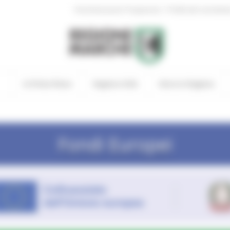
|
Amministrazione Trasparente
Profilo del committen
In Primo Piano
Regione Utile
Entra in Regione
Fondi Europei