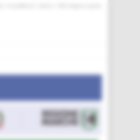
|
|
|
te
ProcediMarche
Rubrica
URP: la Regione risponde