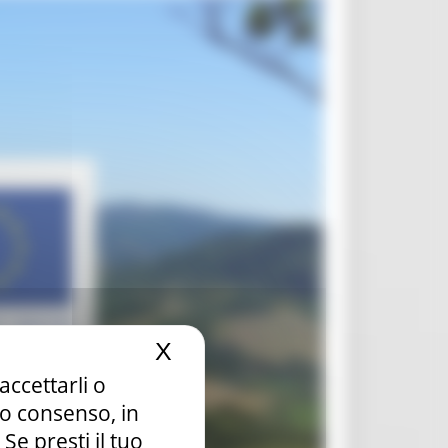
X
Nascondi il banner dei c
accettarli o
tuo consenso, in
e presti il tuo