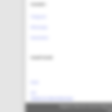
Contatti :
Telegram
Whatsapp
Newsletter
Canali Social:
FESR
FSE
Tweets by MarcheEuropa
Regione Marche Giunta Regional
cas