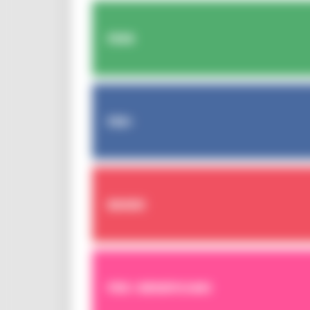
FESR
FSE+
BANDI
PER I BENEFICIARI