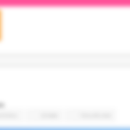
le
d Estero
22 views
Torna alle news