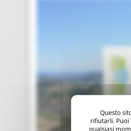
Questo sito
rifiutarli. Puo
qualsiasi mome