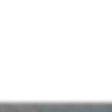
e (CF 80008630420 P.IVA 00481070423) via Gentile da Fabriano, 9 
ella p.e.c. istituzionale :
regione.marche.protocollogiunta@emarche