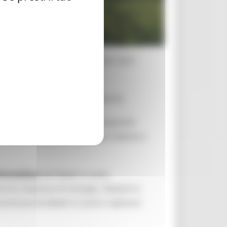
nale del progetto Made In-Land. Sarà
po delle aree interne.
20 a sostegno delle aree interne.
razione con il contesto e sviluppando
 azioni pilota in cinque aree italiane e
rontaliero
del Made in-Land,
re la creazione di sinergie, relazioni e
a promosse da Made in-Land e replicare