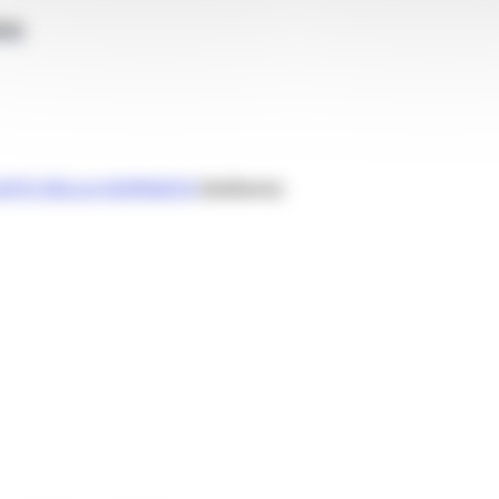
RIA
IATO DELLA GIORNATA
(italiano)