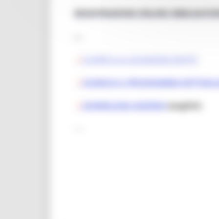
REGISTRAZIONE ONLINE OBBLIGATO
---
SCARICA LA LOCANDINA INVITO
SCARICA IL PROGRAMMA DETTAGL
DOWNLOAD AGENDA
(english)
----