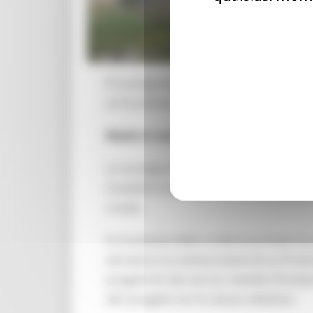
È in programma per il
18 maggio ad A
un'occasione importante per approfondir
Made in Land
è un progetto transfront
La strategia di Made In-Land punta alla 
modalità innovative di utilizzo dei beni 
croate.
In occasione della conferenza finale di 
attraverso la sottoscrizione di un Protoc
progetti di rete sia tra i membri firma
altri progetti con lo stesso obiettivo.