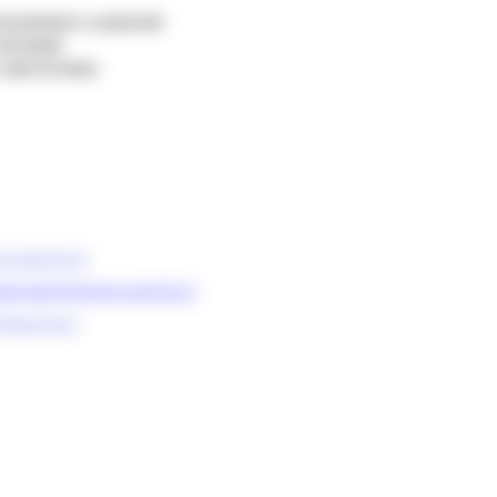
munitarie e nazionali
dei fondi
aiuti di Stato
e.marche.it
egrata@regione.marche.it
emarche.it