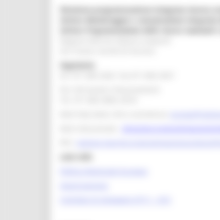
Direzione programmazione integrata risorse co
Settore Monitoraggio e comunicazione integrata 
Settore Programmazione delle risorse nazionali e 
Regione Marche Palazzo Leopardi
Via Tiziano, 44 60125 Ancona
Segreteria
tel. 071 806 3643 fax 071 806 3037
Per info bandi e finanziamenti
Tel. 071 806 3858 /3674
Mail help desk, info e assistenza:
europa@region
Mail istituzionale:
direzione.programmazioneint
PEC:
regione.marche.programmazioneunitaria@
Link Utili:
Politica Regionale Europea
OpenCoesione
Comitato di pilotaggio OT11 - OT2