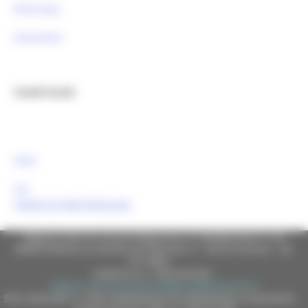
Whatsapp
Newsletter
Canali Social:
FESR
FSE
Tweets by MarcheEuropa
Regione Marche Giunta Regionale (CF 80008630420 P.IVA
00481070423) via Gentile da Fabriano, 9 - 60125 Ancona - tel.
071.8061
casella p.e.c. istituzionale :
regione.marche.protocollogiunta@emarche.it
Sito realizzato su CMS DotNetNuke by DotNetNuke Corporation