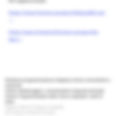
Per saperne di più:
https://www.horizon-europe-infodays2021.eu/
https://apre.it/evento/horizon-europe-info-
days
Direzione programmazione integrata risorse comunitarie e
nazionali
Settore Monitoraggio e comunicazione integrata dei fondi
Settore Programmazione delle risorse nazionali e aiuti di
Stato
Regione Marche Palazzo Leopardi
Via Tiziano, 44 60125 Ancona