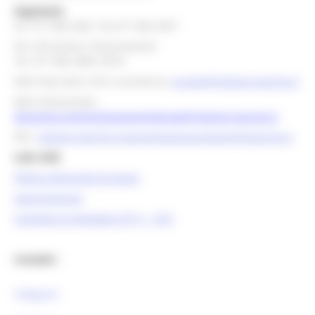
Segreteria
tel. 071 806 3643 fax 071 806 3037
Per info bandi e finanziamenti
Tel. 071 806 3858 /3674
Mail help desk, info e assistenza:
europa@regione.marche.it
Mail istituzionale:
direzione.programmazioneintegrata@regione.marche.it
PEC:
regione.marche.programmazioneunitaria@emarche.it
Link Utili:
Politica Regionale Europea
OpenCoesione
Comitato di pilotaggio OT11 - OT2
Contatti :
Telegram