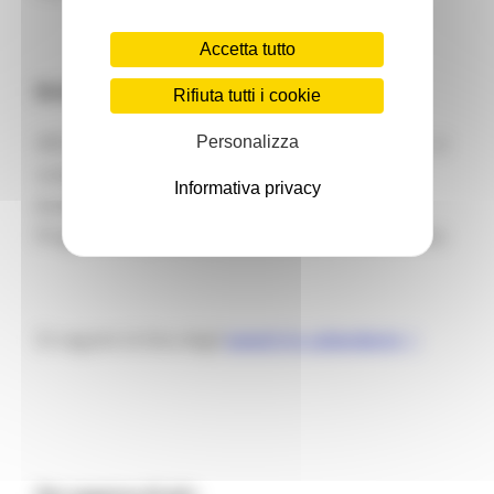
Accetta tutto
Brokerage event
Rifiuta tutti i cookie
All’interno degli Info days Horizon Europe 2021, si
Personalizza
svolgeranno i
Brokerage events
(o eventi di
Informativa privacy
brokeraggio) per ciascun tema del nuovo
Programma quadro per la ricerca e l’innovazione.
Di seguito la lista degli
eventi in calendario