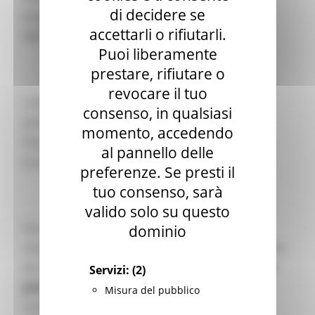
di decidere se
programma quadro di ricerca e innovazione
accettarli o rifiutarli.
dell’UE.
Puoi liberamente
prestare, rifiutare o
revocare il tuo
L'obiettivo degli eventi è quello informare i
consenso, in qualsiasi
potenziali candidati sui principali strumenti di
momento, accedendo
finanziamento, i processi e le novità di Horizon
al pannello delle
Europe.
preferenze. Se presti il
tuo consenso, sarà
valido solo su questo
Durante le giornate informative
dominio
saranno affrontati 9 temi, ciascuno caratterizzato
da un
programma di discussione
e di
sessioni
Servizi:
(2)
pratiche
dedicate ai diversi cluster o parti del
Misura del pubblico
nuovo programma.