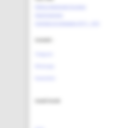
Politica Regionale Europea
OpenCoesione
Comitato di pilotaggio OT11 - OT2
Contatti :
Telegram
Whatsapp
Newsletter
Canali Social: