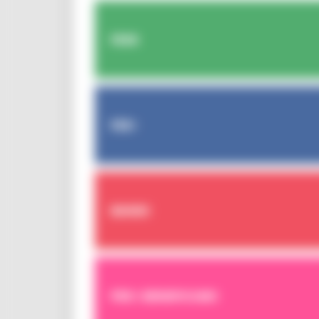
FESR
FSE+
BANDI
PER I BENEFICIARI