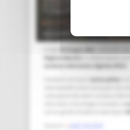
In data
25 Giugno 2021
, nell’ambito d
Regione Marche
in collaborazione con 
turistico informativo digitale (OSIC)
.
Prenderà così avvio l’
azione pilota
con 
valorizzandoli come risorsa per uno svi
L’attivazione del centro turistico informa
informatici e tecnologici innovativi, di
a
con la specifica finalità di valorizzare l’
A
Scarica il
SAVE THE DATE