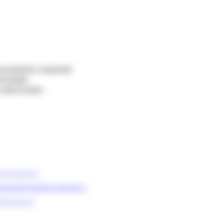
munitarie e nazionali
dei fondi
aiuti di Stato
e.marche.it
egrata@regione.marche.it
emarche.it