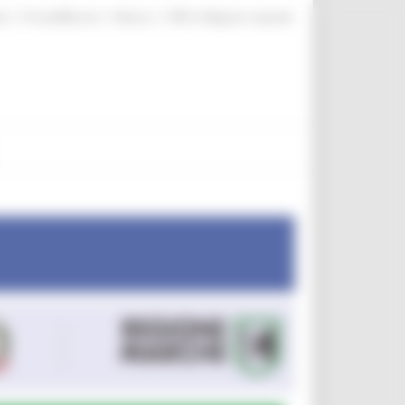
|
|
|
te
ProcediMarche
Rubrica
URP: la Regione risponde