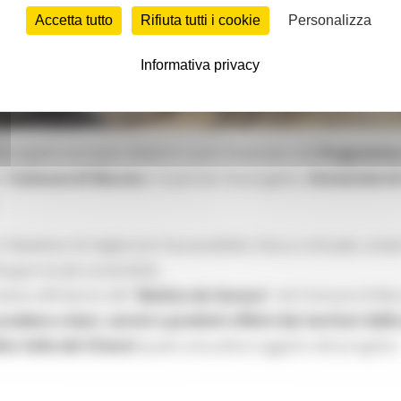
Accetta tutto
Rifiuta tutti i cookie
Personalizza
Informativa privacy
el progetto europeo Made In Land, finanziato dal
Programma I
il
Comune di Muccia
e il partner di progetto,
Università d
l’obiettivo di migliorare l’accessibilità, fisica e virtuale, ai b
luppo locale sostenibile.
tivo all’interno del “
Mulino da Varano
” nel Comune di Muc
ccedere a beni, servizi e prodotti offerti dai territori del
lta Valle del Chienti
quale area pilota oggetto del progetto