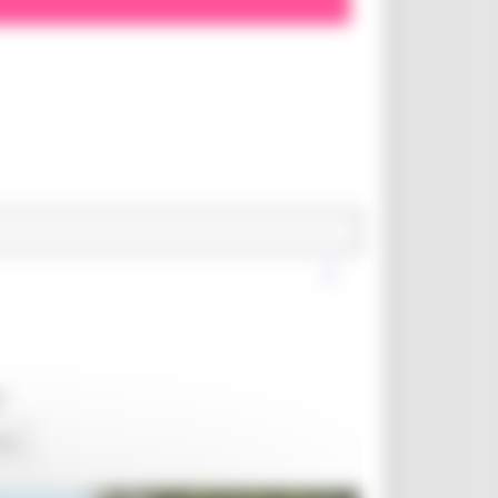
"
ews