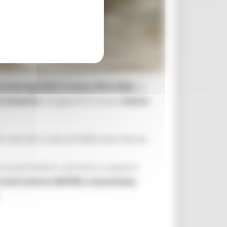
nterreg Italia Croazia 2014-2020
, la
i Camerino
, inaugurerà il nuovo
Centro
eni naturali e culturali delle aree interne,
cia permetterà, attraverso supporti
le aree interne dell’Alto maceratese
,
.