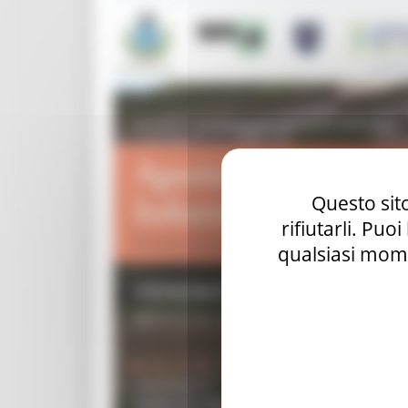
Questo sito
rifiutarli. Puo
qualsiasi mome