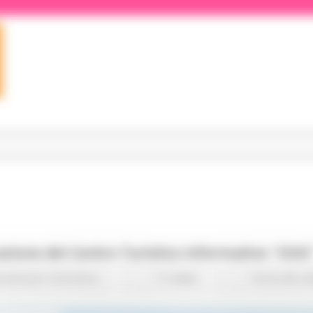
zione del Centro Turistico Informativo "OSIC
nità per il territorio
11 views
Torna alle n