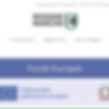
|
Amministrazione Trasparente
Profilo del committen
In Primo Piano
Regione Utile
Entra in Regione
Fondi Europei