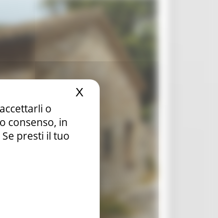
X
Nascondi il banner dei c
accettarli o
tuo consenso, in
e presti il tuo