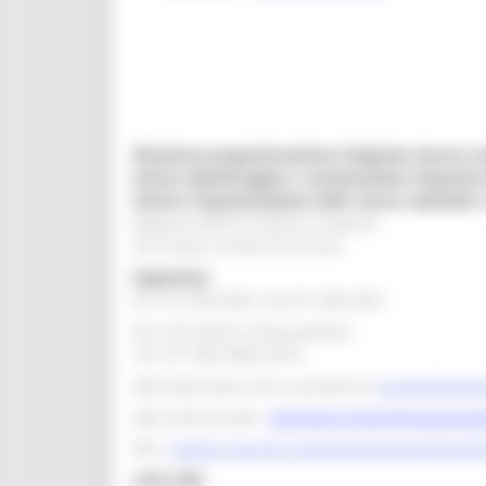
Direzione programmazione integrata risorse co
Settore Monitoraggio e comunicazione integrata 
Settore Programmazione delle risorse nazionali e 
Regione Marche Palazzo Leopardi
Via Tiziano, 44 60125 Ancona
Segreteria
tel. 071 806 3643 fax 071 806 3037
Per info bandi e finanziamenti
Tel. 071 806 3858 /3674
Mail help desk, info e assistenza:
europa@region
Mail istituzionale:
direzione.programmazioneint
PEC:
regione.marche.programmazioneunitaria@
Link Utili: