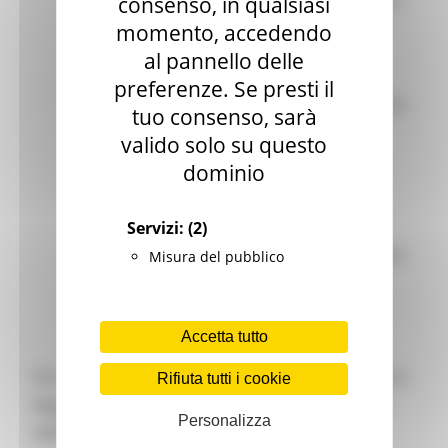
di crisi industriali e Ricostruzione – Regione
consenso, in qualsiasi
Marche e Membro del Comitato Europeo
momento, accedendo
delle Regioni per le Marche
al pannello delle
preferenze. Se presti il
- Alessandro Gentilucci
, Presidente Unione
tuo consenso, sarà
Montana Marca di Camerino
valido solo su questo
dominio
- Silvia Bernardini
, Sindaco di Ussita
- Claudia De Stefanis
, Capo Team
Servizi:
(2)
Comunicazione della Commissione europea
Misura del pubblico
Rappresentanza in Italia.
Accetta tutto
Per quanto riguarda il partenariato Europe Direct
Rifiuta tutti i cookie
Regione Marche, in rappresentanza della “Rete
Personalizza
delle Reti dell’UE” interverranno anche: