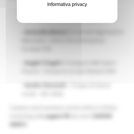
Informativa privacy
- Gianna Prapotnich
(Ufficio Scolastico
Regionale Marche) - eTwinning Marche
- Antonella Bettoni
(Università degli Studi di
Macerata) – Centro Documentazione
Europea CDE
- Angela Tringali
(Compagnia delle Opere
Pesaro) – Enterprise Europe Network EEN
- Sandro Simonetti
– Gruppo di Azione
Locale - GAL Sibilla
L’evento sarà trasmesso anche online in diretta
streaming nelle
pagine FB
dei centri
EUROPE
DIRECT
: