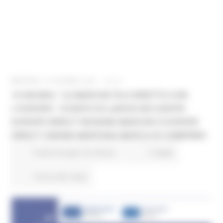
MARTEDÌ 15 GIUGNO 2021 15:12
19 GIUGNO, "LE MARCHE FILO DIRETTO CON
L'EUROPA". EVENTO DI LANCIO DEI CENTRI
EUROPE DIRECT REGIONE MARCHE E EUROPE
DIRECT UNIONE MONTANA MARCA DI CAMERINO
Fondi Europei
EU Direct
7 views
Torna alle news