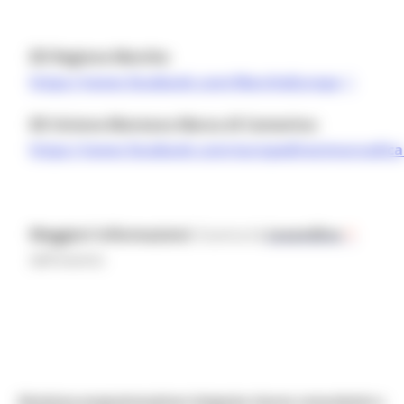
ED Regione Marche
:
https://www.facebook.com/MarcheEuropa
ED Unione Montana Marca di Camerino:
https://www.facebook.com/europedirectmarcadic
Maggiori informazioni:
Scarica la
Locandina
dell'evento
Direzione programmazione integrata risorse comunitarie e