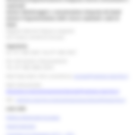
nazionali
Settore Monitoraggio e comunicazione integrata dei fondi
Settore Programmazione delle risorse nazionali e aiuti di
Stato
Regione Marche Palazzo Leopardi
Via Tiziano, 44 60125 Ancona
Segreteria
tel. 071 806 3643 fax 071 806 3037
Per info bandi e finanziamenti
Tel. 071 806 3858 /3674
Mail help desk, info e assistenza:
europa@regione.marche.it
Mail istituzionale:
direzione.programmazioneintegrata@regione.marche.it
PEC:
regione.marche.programmazioneunitaria@emarche.it
Link Utili:
Politica Regionale Europea
OpenCoesione
Comitato di pilotaggio OT11 - OT2