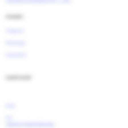
Contatti :
Telegram
Whatsapp
Newsletter
Canali Social:
FESR
FSE
Tweets by MarcheEuropa