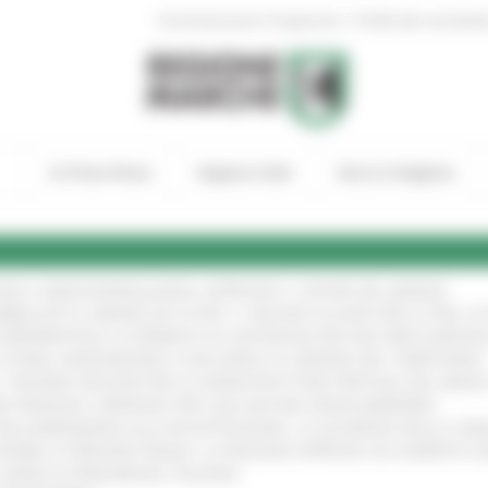
|
Amministrazione Trasparente
Profilo del committen
In Primo Piano
Regione Utile
Entra in Regione
GIE E VIDEOSORVEGLIANZA: APPROVATI I CRITERI DEL BANDO
!
UBBLICATO IL BANDO DA OLTRE 11 MILIONI DI EURO PER LE PMI, 
A SPERIMENTALE LA FERMATA DI CIVITANOVA PER DUE FRECCIAROS
I STORIA, INNOVAZIONE E SOCCORSO AL SERVIZIO DEL TERRITORIO
!
RO: “RISORSE DECISIVE PER LE INFRASTRUTTURE PORTUALI DEL MEDI
IONE RINNOVA L'IMPEGNO PER UNA NATURA SENZA BARRIERE
!
"DALL’EMERGENZA ALLA RICOSTRUZIONE. LA SICUREZZA DELLA COMU
 DISABILI E PERSONE FRAGILI: LA REGIONE APPROVA UN AUMENTO 
L’ANNO DI PRESIDENZA ITALIANA
!