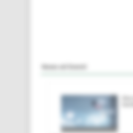
News ed Eventi
Marc
ban