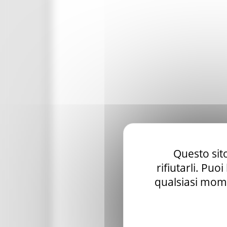
Questo sito
rifiutarli. Puo
qualsiasi mome