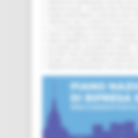
PRESENTATO HAPPENNINO, FESTIVAL DELL
MARCHE SICURE, 1,2 MILIONI PER TECNOLO
FONDO INVESTIMENTI E LIQUIDITÀ 2026: P
TRENITALIA, DAL 31 AGOSTO ATTIVA IN VI
IL 118 DI MACERATA FESTEGGIA 30 ANNI D
CIPESS, VIA LIBERA AI 106 MILIONI, BUGA
PARCHI SEMPRE PIÙ ACCESSIBILI, LA REG
ALLUVIONE 2022, ACQUAROLI AI SINDACI: 
PIÙ POSTI NELLE RESIDENZE PER ANZIANI,
EUSAIR, LA GIUNTA APPROVA IL PIANO PER 
PRESENTATO HAPPENNINO, FESTIVAL DELL