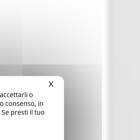
X
Nascondi il banner dei c
accettarli o
tuo consenso, in
e presti il tuo