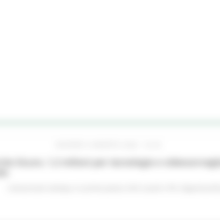
GIOVEDÌ 6 AGOSTO 2026 16:42
he Sicure, 1,2 milioni per tecnologie e videosorveglia
do
Comunicati stampa
In primo piano
Enti Locali e PA
Opportunità 