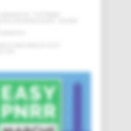
LE DOMANDE DAL 1° SETTEMBRE
!
SA DELLA RELAZIONE MILANO – PESCARA
!
O ADRIATICO”
!
NITA’ VIENE PRIMA DI TUTTO”
!
DEL 35%
!