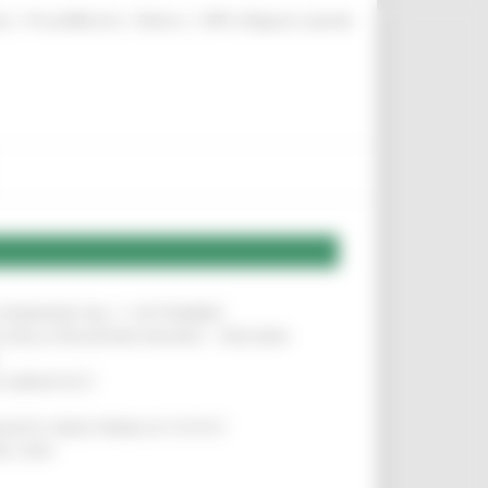
|
|
|
te
ProcediMarche
Rubrica
URP: la Regione risponde
LE DOMANDE DAL 1° SETTEMBRE
!
SA DELLA RELAZIONE MILANO – PESCARA
!
O ADRIATICO”
!
NITA’ VIENE PRIMA DI TUTTO”
!
DEL 35%
!