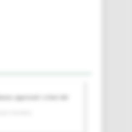
nza: approvati i criteri del
per il territorio