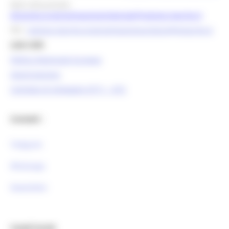
Mail istituzionale:
direzione.programmazioneintegrata@regione.marche.it
PEC:
regione.marche.programmazioneunitaria@emarche.it
Link Utili:
Politica Regionale Europea
OpenCoesione
Comitato di pilotaggio OT11 - OT2
Contatti :
Telegram
Whatsapp
Newsletter
Canali Social: