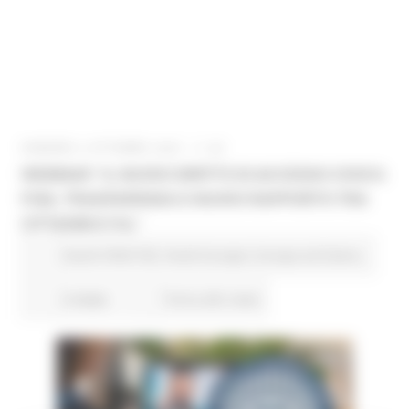
VENERDÌ 2 OTTOBRE 2020 11:25
WEBINAR “IL NUOVO DIRITTO DI ACCESSO CIVICO:
FOIA, TRASPARENZA E NUOVO RAPPORTO TRA
CITTADINI E P.A.”
Eventi FESR FSE
Fondi Europei
Europa ed Estero
4 views
Torna alle news