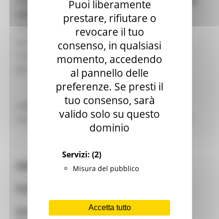
dipendenti pubblici nell’applicazione della
nuova
Puoi liberamente
normativa in materia di
accesso agli atti,
prestare, rifiutare o
soprattutto dopo l’entrata in vigore del
FOIA
,
revocare il tuo
tenendo conto del rapporto tra trasparenza e
consenso, in qualsiasi
riservatezza in materia di trattamento di dati
momento, accedendo
personali.
al pannello delle
preferenze. Se presti il
tuo consenso, sarà
Le
iscrizioni per la partecipazione
al corso si
valido solo su questo
chiuderanno nella giornata del
4 Ottobre 2020
.
dominio
Servizi:
(2)
Informazioni Evento
Misura del pubblico
Data:
13 e 15 Ottobre 2020
Accetta tutto
Orario
: 9.00 – 12.30