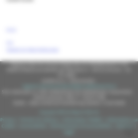
FESR
FSE
Tweets by MarcheEuropa
Regione Marche Giunta Regionale (CF 80008630420 P.IVA
00481070423) via Gentile da Fabriano, 9 - 60125 Ancona - tel.
071.8061
casella p.e.c. istituzionale :
regione.marche.protocollogiunta@emarche.it
Sito realizzato su CMS DotNetNuke by DotNetNuke Corporation
Autorizzazione SIAE n° 1225/I/1298
DUNS - Data Universal Numbering System: 514216030
Copyright 2026 by Regione Marche
Privacy
|
Termini Di Utilizzo
|
Informativa TEAMS
|
Informativa sui
Cookie
|
Accessibilità
|
Dichiarazione di Accessibilità
|
Sitemap
|
Login