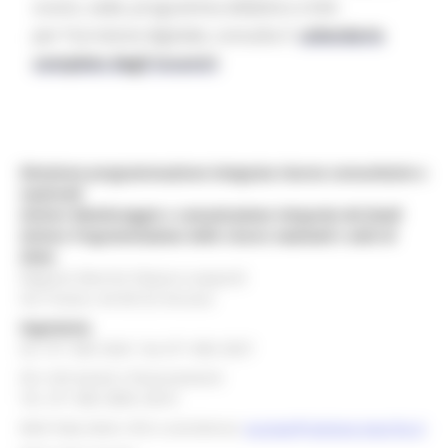
orario, sede, programma didattico e link
per l'iscrizione digitale), consulta il
calendario
completo degli incontri
Direzione programmazione integrata risorse comunitarie e
nazionali
Settore Monitoraggio e comunicazione integrata dei fondi
Settore Programmazione delle risorse nazionali e aiuti di
Stato
Regione Marche Palazzo Leopardi
Via Tiziano, 44 60125 Ancona
Segreteria
tel. 071 806 3643 fax 071 806 3037
Per info bandi e finanziamenti
Tel. 071 806 3858 /3674
Mail help desk, info e assistenza:
europa@regione.marche.it