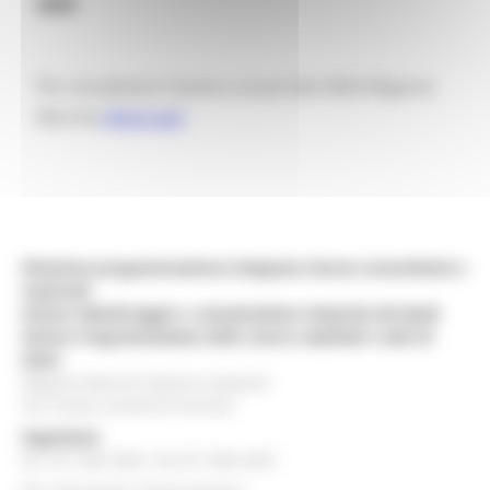
2020
Per visualizzare l’avviso sul portale della Regione
Marche
clicca qui
Direzione programmazione integrata risorse comunitarie e
nazionali
Settore Monitoraggio e comunicazione integrata dei fondi
Settore Programmazione delle risorse nazionali e aiuti di
Stato
Regione Marche Palazzo Leopardi
Via Tiziano, 44 60125 Ancona
Segreteria
tel. 071 806 3643 fax 071 806 3037