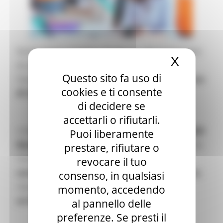
Nuovo Avviso Pubblico finalizzato alla formazione
X
Nascond
di una graduatoria di lavoratori over 30 per
Questo sito fa uso di
l’assegnazione di 3 Work experiences nel
Comune
cookies e ti consente
di Castelbellino.
di decidere se
accettarli o rifiutarli.
L’intervento, finanziato con il
POR FSE 2014 – 2020
Puoi liberamente
Marche
, nell’ambito dell’Asse 1 “Occupazione”, ha
prestare, rifiutare o
l’obiettivo di promuovere azioni finalizzate a
revocare il tuo
contrastare la disoccupazione di lunga durata
,
consenso, in qualsiasi
riducendo i tempi di inattività, attraverso
momento, accedendo
un'esperienza lavorativa temporanea
.
al pannello delle
preferenze. Se presti il