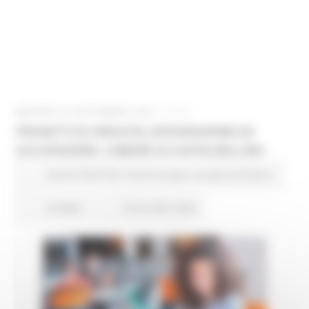
MARTEDÌ 29 SETTEMBRE 2020 11:13
PROGETTI DI CRESCITA, INTEGRAZIONE ED
OCCUPAZIONE. COMUNE DI CASTELBELLINO
Eventi FESR FSE
Fondi Europei
Europa ed Estero
4 views
Torna alle news