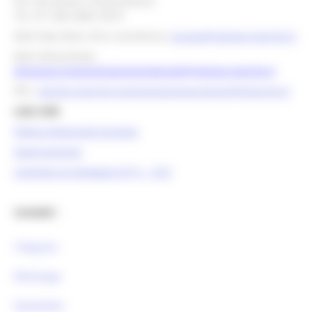
Per info bandi e finanziamenti
Tel. 071 806 3858 /3674
Mail help desk, info e assistenza:
europa@regione.marche.it
Mail istituzionale:
direzione.programmazioneintegrata@regione.marche.it
PEC:
regione.marche.programmazioneunitaria@emarche.it
Link Utili:
Politica Regionale Europea
OpenCoesione
Comitato di pilotaggio OT11 - OT2
Contatti :
Telegram
Whatsapp
Newsletter