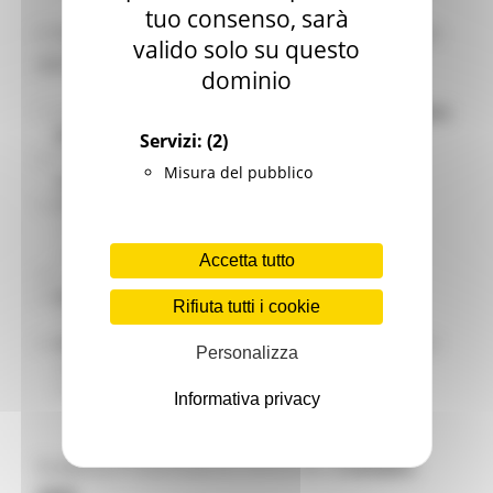
tuo consenso, sarà
L’ intervento è rivolto ai
disoccupati
in possesso
valido solo su questo
delle seguenti caratteristiche:
dominio
Iscrizione presso i
Centri per l’impiego della Regione
Marche
Servizi:
(2)
Possesso del
Diploma di Istruzione Secondaria
Misura del pubblico
superiore
ossesso
di qualifica registrata nella scheda
professionale del Centro Impiego alla data di
presentazione della domanda
Accetta tutto
Età
non inferiore ai 30 anni
Residenza
nei Comuni del bacino del Centro per
Rifiuta tutti i cookie
l’impiego di Jesi
Assenza di altri ammortizzatori sociali
, trattamenti
Personalizza
pensionistici o indennità ricevuti dal medesimo
Comune negli ultimi 3 anni
Informativa privacy
Scadenza Presentazione Domande:
2 ottobre