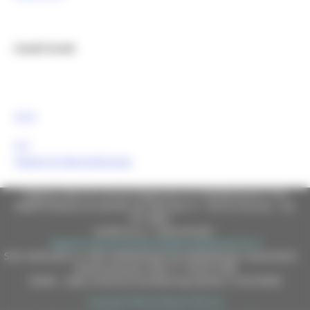
Canali Social:
FESR
FSE
Tweets by MarcheEuropa
Regione Marche Giunta Regionale (CF 80008630420 P.IVA
00481070423) via Gentile da Fabriano, 9 - 60125 Ancona - tel.
071.8061
casella p.e.c. istituzionale :
regione.marche.protocollogiunta@emarche.it
Sito realizzato su CMS DotNetNuke by DotNetNuke Corporation
Autorizzazione SIAE n° 1225/I/1298
DUNS - Data Universal Numbering System: 514216030
Copyright 2026 by Regione Marche