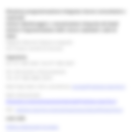
Direzione programmazione integrata risorse comunitarie e
nazionali
Settore Monitoraggio e comunicazione integrata dei fondi
Settore Programmazione delle risorse nazionali e aiuti di
Stato
Regione Marche Palazzo Leopardi
Via Tiziano, 44 60125 Ancona
Segreteria
tel. 071 806 3643 fax 071 806 3037
Per info bandi e finanziamenti
Tel. 071 806 3858 /3674
Mail help desk, info e assistenza:
europa@regione.marche.it
Mail istituzionale:
direzione.programmazioneintegrata@regione.marche.it
PEC:
regione.marche.programmazioneunitaria@emarche.it
Link Utili:
Politica Regionale Europea