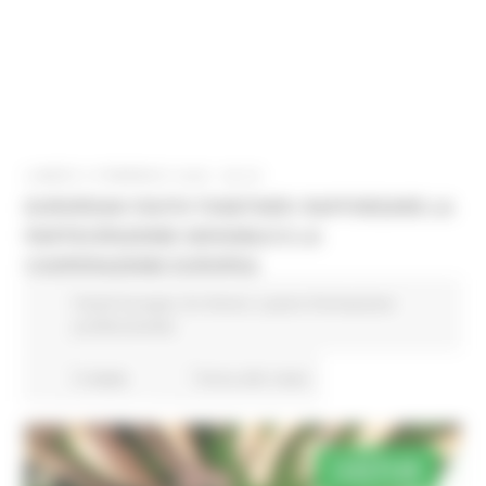
LUNEDÌ 9 FEBBRAIO 2026 08:00
EUROPEAN YOUTH TOGETHER: RAFFORZARE LA
PARTECIPAZIONE GIOVANILE E LA
COOPERAZIONE EUROPEA
Fondi Europei
EU Direct
Lavoro Formazione
professionale
5 views
Torna alle news