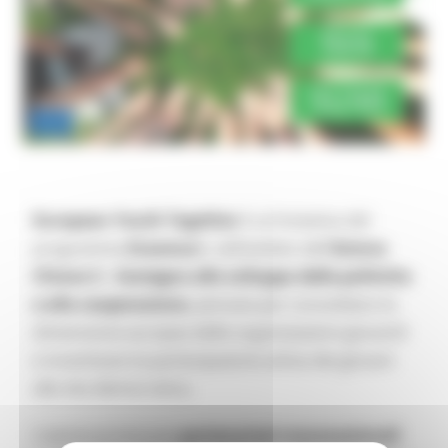
European Youth Together
è un’iniziativa del
programma
Erasmus+
, nell’ambito dell’
Azione
Chiave 3 – Sostegno allo sviluppo delle politiche
e alla cooperazione
, pensata per consolidare la
dimensione europea delle organizzazioni giovanili
e incentivare la partecipazione attiva dei giovani
alla vita democratica.
L’azione promuove
partenariati transnazionali