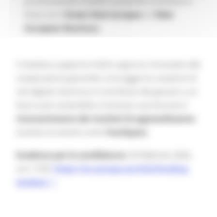
promuovendo modelli sostenibili e inclusivi in
linea con il
Green Deal europeo
e il
New
European Bauhaus
.
L’iniziativa supporta inoltre approcci innovativi alla
cooperazione giovanile, incoraggia la creazione di
reti digitali, favorisce il contributo dei giovani a un
futuro più sostenibile e inclusivo e promuove il
riconoscimento dei risultati di apprendimento
tramite strumenti come
Youthpass
.
Scadenza per le candidature:
26 febbraio 2026,
ore 17:00.
https://ec.europa.eu/info/
funding-
tenders/