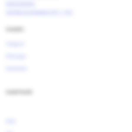
OpenCoesione
Comitato di pilotaggio OT11 - OT2
Contatti :
Telegram
Whatsapp
Newsletter
Canali Social:
FESR