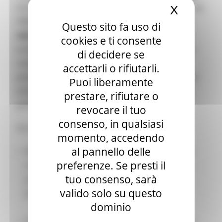
tra organizzazioni giovanili di base e su larga scala,
X
Nascond
ONG ed enti pubblici, favorendo la creazione di
Questo sito fa uso di
reti europee inclusive
che coinvolgano giovani
cookies e ti consente
provenienti da diversi Stati membri e Paesi terzi
di decidere se
associati. Particolare attenzione è riservata ai
accettarli o rifiutarli.
giovani con
minori opportunità
, valorizzando la
Puoi liberamente
pluralità di voci anche al di fuori delle strutture
prestare, rifiutare o
giovanili tradizionali.
revocare il tuo
consenso, in qualsiasi
Gli obiettivi principali dell’iniziativa includono:
momento, accedendo
al pannello delle
Rafforzare la
cooperazione transnazionale
preferenze. Se presti il
tra organizzazioni giovanili, online e offline,
tuo consenso, sarà
promuovendo solidarietà, inclusione e
valido solo su questo
partecipazione democratica;
dominio
Diffondere i
valori fondamentali dell’UE
, tra