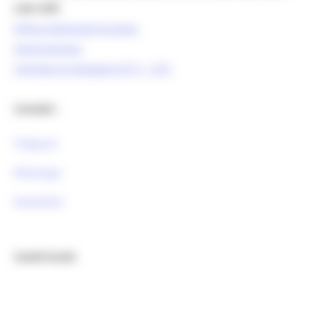
Link Utili:
Politica Regionale Europea
OpenCoesione
Comitato di pilotaggio OT11 - OT2
Contatti :
Telegram
Whatsapp
Newsletter
Canali Social: