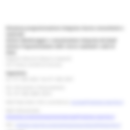
Direzione programmazione integrata risorse comunitarie e
nazionali
Settore Monitoraggio e comunicazione integrata dei fondi
Settore Programmazione delle risorse nazionali e aiuti di
Stato
Regione Marche Palazzo Leopardi
Via Tiziano, 44 60125 Ancona
Segreteria
tel. 071 806 3643 fax 071 806 3037
Per info bandi e finanziamenti
Tel. 071 806 3858 /3674
Mail help desk, info e assistenza:
europa@regione.marche.it
Mail istituzionale:
direzione.programmazioneintegrata@regione.marche.it
PEC:
regione.marche.programmazioneunitaria@emarche.it