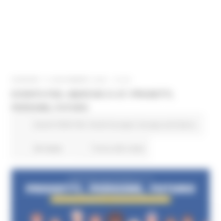
VENERDÌ 14 NOVEMBRE 2025 15:30
EVENTO FSE+ MARCHE 21-27: PROGETTI,
PERSONE, FUTURO
Eventi FESR FSE
Fondi Europei
Europa ed Estero
40 views
Torna alle news