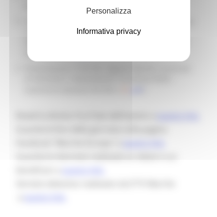
Marche FSE+ 21-27 a
questo link.
Personalizza
Presentazione
"Sintesi dei lavori e spunti di visione per
Informativa privacy
il futuro"
di Roberta Mestri - Direttore del
Dipartimento Politiche Sociali, Lavoro, Istruzione e
Formazione (
.pdf
)
Presentazione
"Il PR FSE+ Regione Marche: le priorità
di intervento e l'avanzamento"
di Andrea Pellei -
Autorità di Gestione PR FSE+ (
.pdf
)
Rivedi la diretta YouTube dell'evento a
questo link.
Guarda le foto della giornata sulla pagina
Facebook "Marche Europa" a
questo link.
Guarda le interviste realizzate ai relatori e ai
beneficiari a
questo link.
Servizio televisivo realizzato da E'TV Marche
a
questo link.