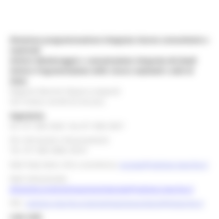
Direzione programmazione integrata risorse comunitarie e
nazionali
Settore Monitoraggio e comunicazione integrata dei fondi
Settore Programmazione delle risorse nazionali e aiuti di
Stato
Regione Marche Palazzo Leopardi
Via Tiziano, 44 60125 Ancona
Segreteria
tel. 071 806 3643 fax 071 806 3037
Per info bandi e finanziamenti
Tel. 071 806 3858 /3674
Mail help desk, info e assistenza:
europa@regione.marche.it
Mail istituzionale:
direzione.programmazioneintegrata@regione.marche.it
PEC:
regione.marche.programmazioneunitaria@emarche.it
Link Utili: