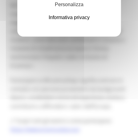
Personalizza
Nel 2024, più di
10.000 eventi
sono stati
organizzati in tutto il mondo, coinvolgendo
Informativa privacy
migliaia di partecipanti in attività educative,
culturali e sociali. Le esperienze raccontate dagli
studenti, come laboratori ambientali in Lituania o
iniziative di cittadinanza europea in Grecia,
testimoniano l’impatto reale e inclusivo di
Erasmus+.
Partecipare ai #ErasmusDays significa entrare in
contatto con persone provenienti da background
diversi, condividere storie ed esperienze uniche e
contribuire a diffondere i valori dell’Europa.
🔗 Scopri tutti gli eventi e come partecipare:
https://www.erasmusdays.eu/