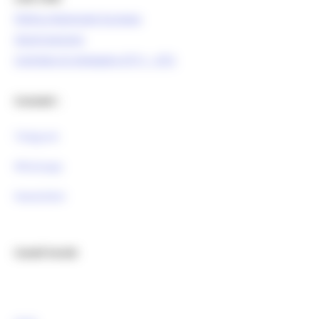
Politica Regionale Europea
OpenCoesione
Comitato di pilotaggio OT11 - OT2
Contatti :
Telegram
Whatsapp
Newsletter
Canali Social: