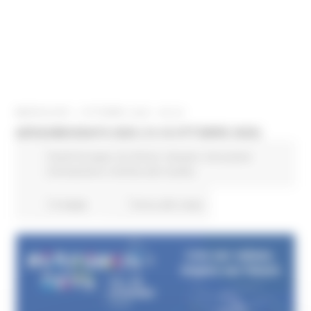
MERCOLEDÌ 1 OTTOBRE 2025 08:00
#ERASMUSDAYS 2025 (13-18 OTTOBRE 2025)
Fondi Europei
EU Direct
Giovani
Istruzione
Formazione e Diritto allo studio
13 views
Torna alle news