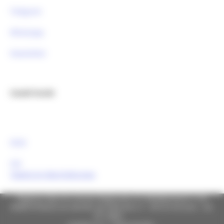
Telegram
Whatsapp
Newsletter
Canali Social:
FESR
FSE
Tweets by MarcheEuropa
Regione Marche Giunta Regionale (CF 80008630420 P.IVA
00481070423) via Gentile da Fabriano, 9 - 60125 Ancona - tel.
071.8061