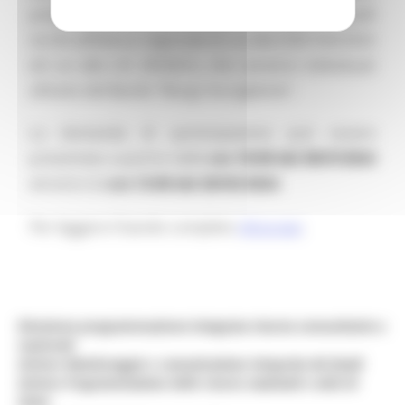
presentati da MPMI localizzate nei borghi tra quelli
iscritti all’Elenco regionale di cui alla DGR 934/2022
(di cui alla L.R. 29/2021), che saranno individuati
all’esito del Bando “Borgo Accogliente”.
La domanda di partecipazione può essere
presentata a partire dalle
ore 10:00 del 08/012024
ed entro le
ore 13:00 del 28/03/2024
.
Per leggere il bando completo
clicca qui
.
Direzione programmazione integrata risorse comunitarie e
nazionali
Settore Monitoraggio e comunicazione integrata dei fondi
Settore Programmazione delle risorse nazionali e aiuti di
Stato