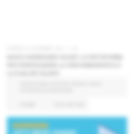
VENERDÌ 22 DICEMBRE 2023 11:46
NASCE HARNESSING TALENT, LA PIATTAFORMA
PER FRONTEGGIARE LA CRISI DEMOGRAFICA E
LA FUGA DEI TALENTI
Fondi Europei
EU Direct
Giovani
Lavoro
Formazione professionale
8 views
Torna alle news