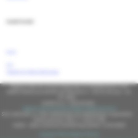
Canali Social:
FESR
FSE
Tweets by MarcheEuropa
Regione Marche Giunta Regionale (CF 80008630420 P.IVA
00481070423) via Gentile da Fabriano, 9 - 60125 Ancona - tel.
071.8061
casella p.e.c. istituzionale :
regione.marche.protocollogiunta@emarche.it
Sito realizzato su CMS DotNetNuke by DotNetNuke Corporation
Autorizzazione SIAE n° 1225/I/1298
DUNS - Data Universal Numbering System: 514216030
Copyright 2026 by Regione Marche