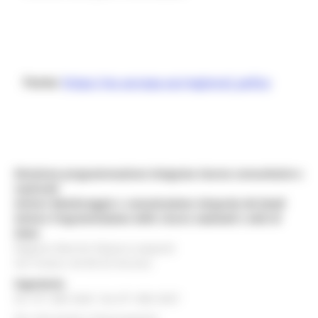
Fonte:
https://ec.europa.eu/regional_policy
Direzione programmazione integrata risorse comunitarie e
nazionali
Settore Monitoraggio e comunicazione integrata dei fondi
Settore Programmazione delle risorse nazionali e aiuti di
Stato
Regione Marche Palazzo Leopardi
Via Tiziano, 44 60125 Ancona
Segreteria
tel. 071 806 3643 fax 071 806 3037