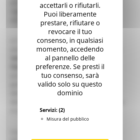
per
affrontare la sfida demografica
in alcune
accettarli o rifiutarli.
regioni europee attraverso iniziative mirate a
Puoi liberamente
attrarre individui e competenze.
prestare, rifiutare o
revocare il tuo
consenso, in qualsiasi
La "Harnessing Talent Platform" (HTP) è una
momento, accedendo
piattaforma di nuova creazione, progettata per
al pannello delle
f
acilitare la condivisione di conoscenze e
preferenze. Se presti il
l'interscambio di esperienze.
Il suo obiettivo
tuo consenso, sarà
principale è quello di supportare le regioni nel
valido solo su questo
gestire le conseguenze del cambiamento
dominio
demografico e nel mitigare le sfide connesse al
declino delle popolazioni con istruzione terziaria
Servizi:
(2)
in tutta l'Unione europea.
Misura del pubblico
La piattaforma si impegna a fornire alle regioni