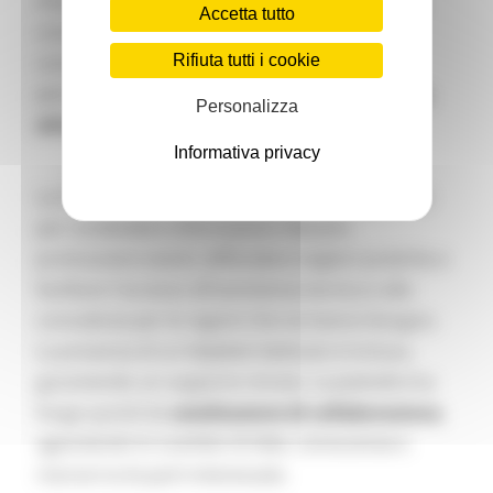
interessate l'orientamento, le informazioni e le
Accetta tutto
conoscenze necessarie per sviluppare,
Rifiuta tutti i cookie
consolidare e attuare strategie globali
personalizzate. Tali strategie mirano a
formare,
Personalizza
attrarre e trattenere i talenti
in queste aree.
Informativa privacy
La Commissione europea utilizza la piattaforma
per condividere informazioni rilevanti,
promuovere eventi, diffondere migliori pratiche e
facilitare l'accesso all'assistenza tecnica e alla
consulenza per le regioni che ne hanno bisogno.
La presenza di un
helpdesk
dedicato è inclusa,
garantendo un supporto mirato. La piattaforma
funge quindi da
catalizzatore di collaborazione
,
agevolando lo scambio di idee, conoscenze e
risorse tra le parti interessate.