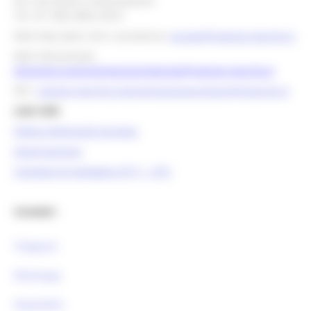
Per info bandi e finanziamenti
Tel. 071 806 3858 /3674
Mail help desk, info e assistenza:
europa@regione.marche.it
Mail istituzionale:
direzione.programmazioneintegrata@regione.marche.it
PEC:
regione.marche.programmazioneunitaria@emarche.it
Link Utili:
Politica Regionale Europea
OpenCoesione
Comitato di pilotaggio OT11 - OT2
Contatti :
Telegram
Whatsapp
Newsletter