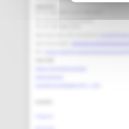
Segreteria
tel. 071 806 3643 fax 071 806 3037
Per info bandi e finanziamenti
Tel. 071 806 3858 /3674
Mail help desk, info e assistenza:
europa@region
Mail istituzionale:
direzione.programmazioneint
PEC:
regione.marche.programmazioneunitaria@
Link Utili:
Politica Regionale Europea
OpenCoesione
Comitato di pilotaggio OT11 - OT2
Contatti :
Telegram
Whatsapp