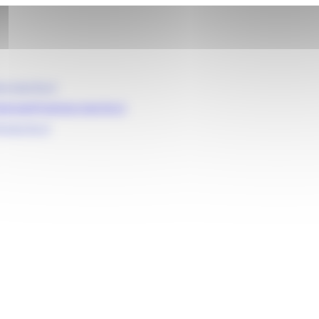
e.marche.it
egrata@regione.marche.it
emarche.it