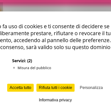
 fa uso di cookies e ti consente di decidere se 
i liberamente prestare, rifiutare o revocare il 
nto, accedendo al pannello delle preferenze. S
consenso, sarà valido solo su questo dominio
Servizi:
(2)
le europea CTE
Misura del pubblico
Accetta tutto
Rifiuta tutti i cookie
Personalizza
munitarie e nazionali
dei fondi
aiuti di Stato
Informativa privacy