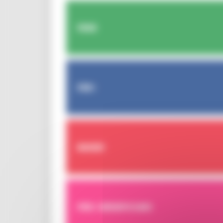
FESR
FSE+
BANDI
PER I BENEFICIARI