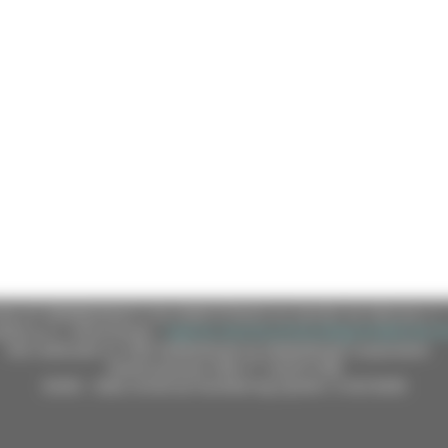
e (CF 80008630420 P.IVA 00481070423) via Gentile da Fabriano, 9 
ella p.e.c. istituzionale :
regione.marche.protocollogiunta@emarche
Sito realizzato su CMS DotNetNuke by DotNetNuke Corporation
Autorizzazione SIAE n° 1225/I/1298
DUNS - Data Universal Numbering System: 514216030