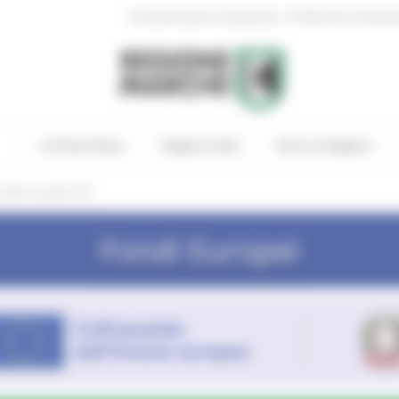
|
Amministrazione Trasparente
Profilo del committen
In Primo Piano
Regione Utile
Entra in Regione
oriale europea CTE
Fondi Europei