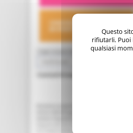
COMUNICAZIONE
ED EVENTI
Questo sito
rifiutarli. Puo
qualsiasi mome
Toggle navigation
MENU & Contatti
Fondi Europei
Contatti
Cooperazione territoria
Direzione programmazione integrata risorse co
Settore Monitoraggio e comunicazione integrata 
Settore Programmazione delle risorse nazionali e 
Regione Marche Palazzo Leopardi
Via Tiziano, 44 60125 Ancona