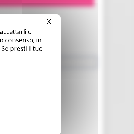
X
Nascondi il banner dei c
accettarli o
tuo consenso, in
e presti il tuo