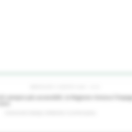
MERCOLEDÌ 5 AGOSTO 2026 16:24
hi sempre più accessibili, la Regione rinnova l'imp
iere
Comunicati stampa
Ambiente
In primo piano