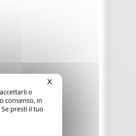
X
Nascondi il banner dei c
accettarli o
tuo consenso, in
e presti il tuo