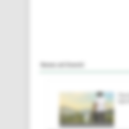
News ed Eventi
Parc
barr