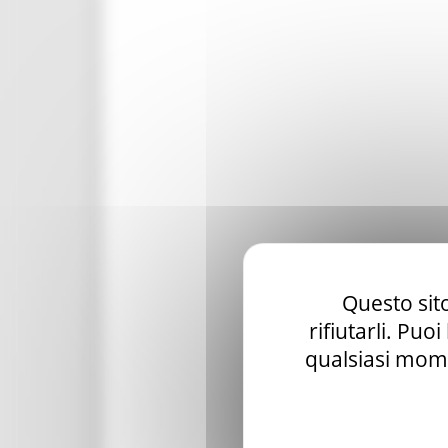
Questo sito
rifiutarli. Puo
qualsiasi mome