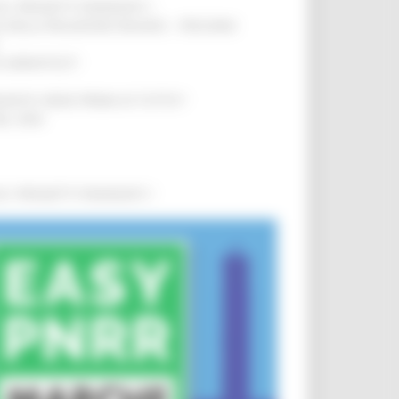
0 I PROGETTI FINANZIATI
!
SA DELLA RELAZIONE MILANO – PESCARA
!
O ADRIATICO”
!
NITA’ VIENE PRIMA DI TUTTO”
!
DEL 35%
!
0 I PROGETTI FINANZIATI
!