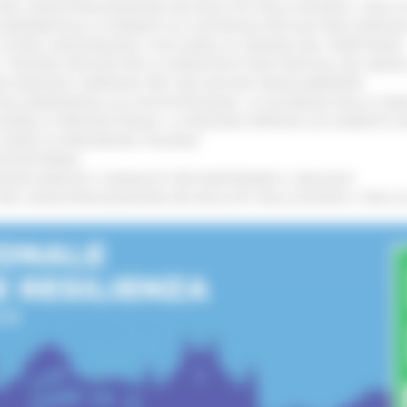
 L’INDUSTRIALIZZAZIONE DEI RISULTATI DELLA RICERCA: CIRCA 4
A SPERIMENTALE LA FERMATA DI CIVITANOVA PER DUE FRECCIAROS
I STORIA, INNOVAZIONE E SOCCORSO AL SERVIZIO DEL TERRITORIO
!
RO: “RISORSE DECISIVE PER LE INFRASTRUTTURE PORTUALI DEL MEDI
IONE RINNOVA L'IMPEGNO PER UNA NATURA SENZA BARRIERE
!
"DALL’EMERGENZA ALLA RICOSTRUZIONE. LA SICUREZZA DELLA COMU
 DISABILI E PERSONE FRAGILI: LA REGIONE APPROVA UN AUMENTO 
L’ANNO DI PRESIDENZA ITALIANA
!
’ENTROTERRA
!
GIONE MARCHE E SINDACATI PER RAFFORZARE IL DIALOGO
!
 L’INDUSTRIALIZZAZIONE DEI RISULTATI DELLA RICERCA: CIRCA 4