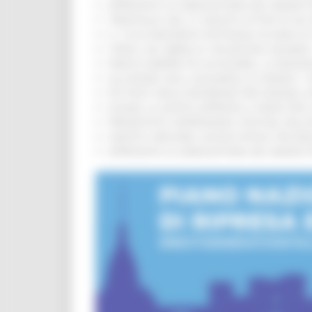
APPROVATA LA GRADUATORIA DEL BANDO PER
TRENITALIA, DAL 31 AGOSTO ATTIVA IN VI
IL 118 DI MACERATA FESTEGGIA 30 ANNI D
CIPESS, VIA LIBERA AI 106 MILIONI, BUGA
PARCHI SEMPRE PIÙ ACCESSIBILI, LA REG
ALLUVIONE 2022, ACQUAROLI AI SINDACI: 
PIÙ POSTI NELLE RESIDENZE PER ANZIANI,
EUSAIR, LA GIUNTA APPROVA IL PIANO PER 
PRESENTATO HAPPENNINO, FESTIVAL DELL
SANITÀ E WELFARE, NUOVA INTESA TRA RE
APPROVATA LA GRADUATORIA DEL BANDO PER