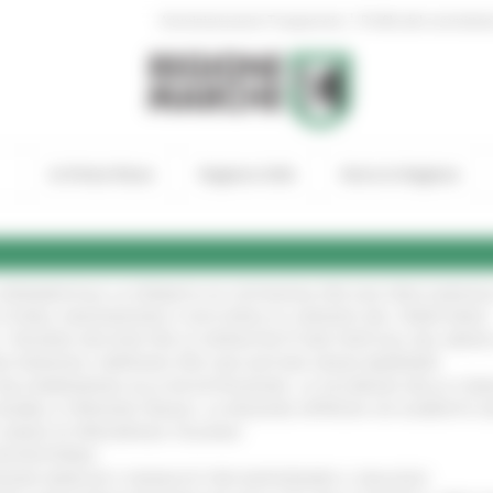
|
Amministrazione Trasparente
Profilo del committen
In Primo Piano
Regione Utile
Entra in Regione
A SPERIMENTALE LA FERMATA DI CIVITANOVA PER DUE FRECCIAROS
I STORIA, INNOVAZIONE E SOCCORSO AL SERVIZIO DEL TERRITORIO
!
RO: “RISORSE DECISIVE PER LE INFRASTRUTTURE PORTUALI DEL MEDI
IONE RINNOVA L'IMPEGNO PER UNA NATURA SENZA BARRIERE
!
"DALL’EMERGENZA ALLA RICOSTRUZIONE. LA SICUREZZA DELLA COMU
 DISABILI E PERSONE FRAGILI: LA REGIONE APPROVA UN AUMENTO 
L’ANNO DI PRESIDENZA ITALIANA
!
’ENTROTERRA
!
GIONE MARCHE E SINDACATI PER RAFFORZARE IL DIALOGO
!