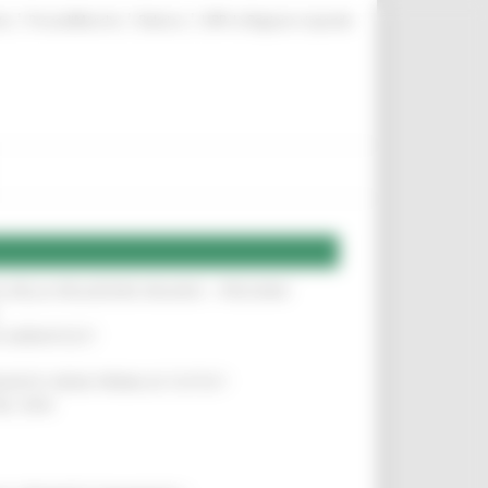
|
|
|
te
ProcediMarche
Rubrica
URP: la Regione risponde
SA DELLA RELAZIONE MILANO – PESCARA
!
O ADRIATICO”
!
NITA’ VIENE PRIMA DI TUTTO”
!
DEL 35%
!