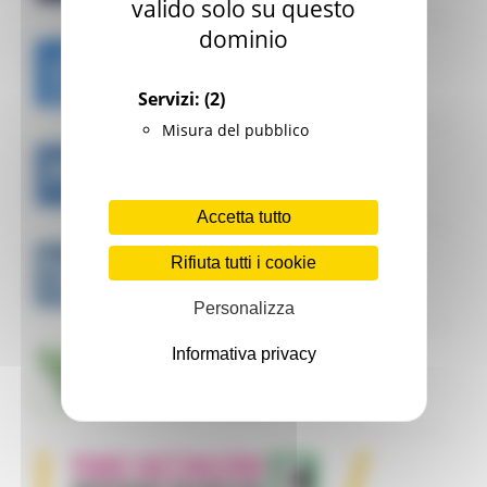
valido solo su questo
dominio
Servizi:
(2)
Misura del pubblico
Accetta tutto
Rifiuta tutti i cookie
Personalizza
Informativa privacy